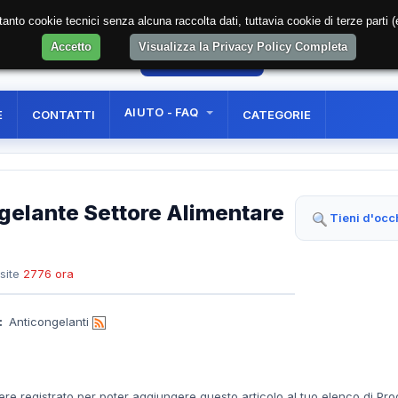
soltanto cookie tecnici senza alcuna raccolta dati, tuttavia cookie di terze part
Accetto
Visualizza la Privacy Policy Completa
41
AREA RISERVATA
REGISTRAZIONE UTE
AIUTO - FAQ
E
CONTATTI
CATEGORIE
ngelante Settore Alimentare
Tieni d'occ
site
2776 ora
:
Anticongelanti
ere registrato per poter aggiungere questo articolo al tuo elenco di Pro