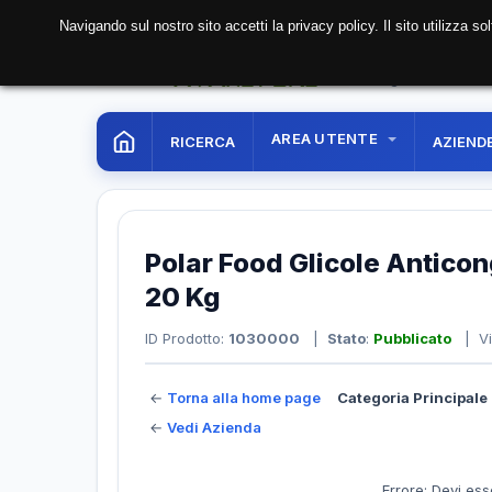
Navigando sul nostro sito accetti la privacy policy. Il sito utilizza 
07 Aug. 2026
08:33:
AREA UTENTE
RICERCA
AZIEND
Polar Food Glicole Antico
20 Kg
ID Prodotto:
1030000
|
Stato
:
Pubblicato
| Vi
←
Torna alla home page
Categoria Principale 
←
Vedi Azienda
Errore: Devi ess