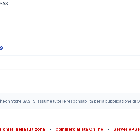
 SAS
19
itech Store SAS
, Si assume tutte le responsabilità per la pubblicazione di
sionisti nella tua zona
-
Commercialista Online
-
Server VPS 