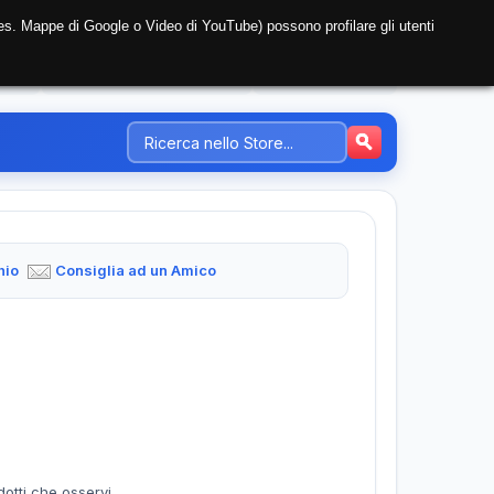
i (es. Mappe di Google o Video di YouTube) possono profilare gli utenti
NTE
REGISTRAZIONE AZIENDA
PREZZI-TARIFFE
hio
Consiglia ad un Amico
dotti che osservi