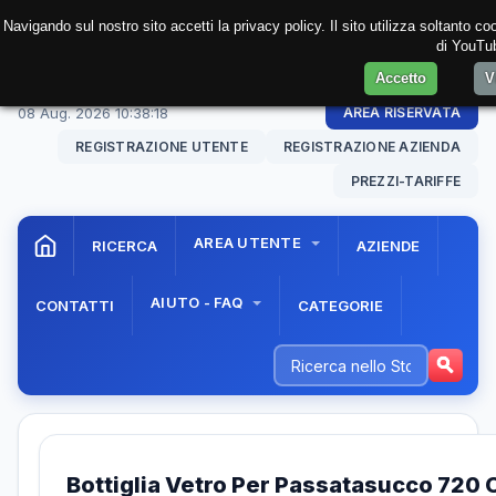
Navigando sul nostro sito accetti la privacy policy. Il sito utilizza soltanto c
di YouTub
Accetto
V
08 Aug. 2026
10:38:19
AREA RISERVATA
REGISTRAZIONE UTENTE
REGISTRAZIONE AZIENDA
PREZZI-TARIFFE
AREA UTENTE
RICERCA
AZIENDE
AIUTO - FAQ
CONTATTI
CATEGORIE
Bottiglia Vetro Per Passatasucco 720 