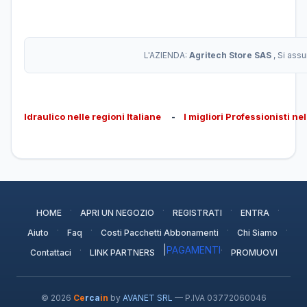
L'AZIENDA:
Agritech Store SAS
, Si ass
Idraulico nelle regioni Italiane
-
I migliori Professionisti ne
·
·
·
·
HOME
APRI UN NEGOZIO
REGISTRATI
ENTRA
·
·
·
·
Aiuto
Faq
Costi Pacchetti Abbonamenti
Chi Siamo
·
|
PAGAMENTI
·
Contattaci
LINK PARTNERS
PROMUOVI
© 2026
Ce
rca
in
by
AVANET SRL
— P.IVA 03772060046