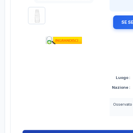
SE S
Luogo
:
Nazione
:
Osservato