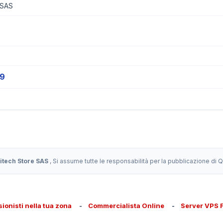
 SAS
19
itech Store SAS
, Si assume tutte le responsabilità per la pubblicazione di
sionisti nella tua zona
-
Commercialista Online
-
Server VPS 