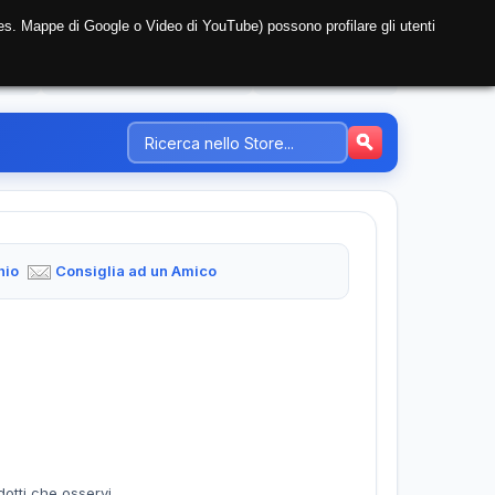
i (es. Mappe di Google o Video di YouTube) possono profilare gli utenti
NTE
REGISTRAZIONE AZIENDA
PREZZI-TARIFFE
hio
Consiglia ad un Amico
dotti che osservi