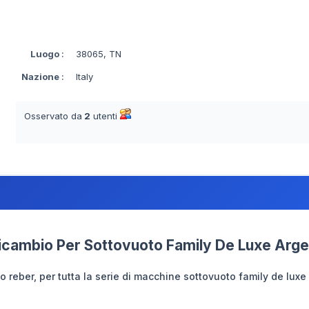
Luogo
:
38065, TN
Nazione
:
Italy
Osservato da
2
utenti
icambio Per Sottovuoto Family De Luxe Arg
o reber, per tutta la serie di macchine sottovuoto family de lux