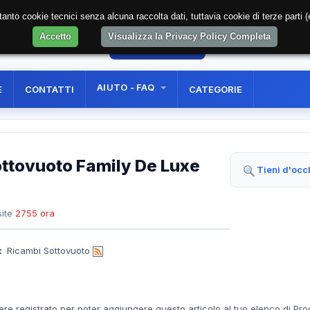
soltanto cookie tecnici senza alcuna raccolta dati, tuttavia cookie di terze part
Accetto
Visualizza la Privacy Policy Completa
29
AREA RISERVATA
REGISTRAZIONE UTE
AIUTO - FAQ
E
CONTATTI
CATEGORIE
ttovuoto Family De Luxe
Tieni d'occ
ite
2755 ora
:
Ricambi Sottovuoto
ere registrato per poter aggiungere questo articolo al tuo elenco di Pro