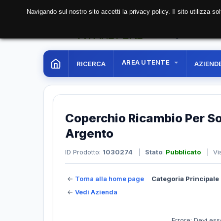
Navigando sul nostro sito accetti la privacy policy. Il sito utilizza 
07 Aug. 2026
09:01:
AREA UTENTE
RICERCA
AZIEND
Coperchio Ricambio Per So
Argento
ID Prodotto:
1030274
|
Stato
:
Pubblicato
| Vis
←
Torna alla home page
Categoria Principale 
←
Vedi Azienda
Errore: Devi ess