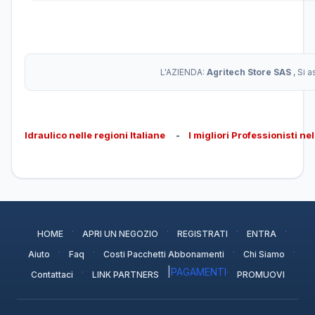
L'AZIENDA:
Agritech Store SAS
, Si 
Idraulico nelle regioni Italiane
-
I migliori Professionisti ne
·
·
·
·
HOME
APRI UN NEGOZIO
REGISTRATI
ENTRA
·
·
·
·
Aiuto
Faq
Costi Pacchetti Abbonamenti
Chi Siamo
·
|
PAGAMENTI
·
Contattaci
LINK PARTNERS
PROMUOVI