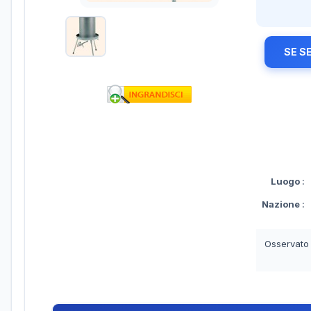
SE S
Luogo
:
Nazione
:
Osservato