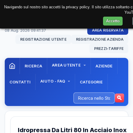
Navigando sul nostro sito accetti la privacy policy. Il sito utilizza soltanto
YouTu
Accetto
08 Aug. 2026
09:41:37
AREA RISERVATA
REGISTRAZIONE UTENTE
REGISTRAZIONE AZIENDA
PREZZI-TARIFFE
AREA UTENTE
RICERCA
AZIENDE
AIUTO - FAQ
CONTATTI
CATEGORIE
Idropressa Da Litri 80 In Acciaio Inox