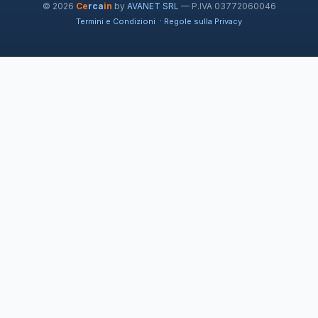
© 2026
Ce
rca
in
by
AVANET SRL
— P.IVA 03772060046
·
Termini e Condizioni
Regole sulla Privacy