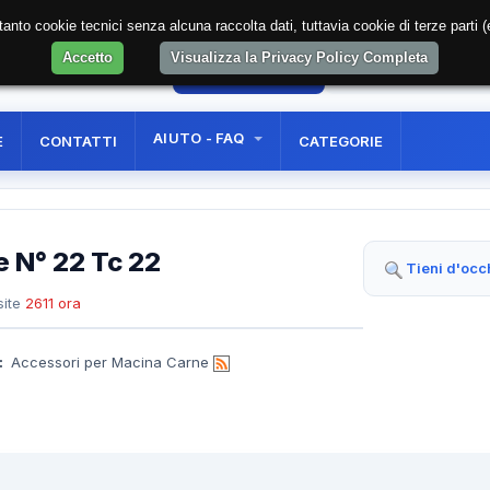
soltanto cookie tecnici senza alcuna raccolta dati, tuttavia cookie di terze part
Accetto
Visualizza la Privacy Policy Completa
12
AREA RISERVATA
REGISTRAZIONE UTE
AIUTO - FAQ
E
CONTATTI
CATEGORIE
e N° 22 Tc 22
Tieni d'occ
ite
2611 ora
:
Accessori per Macina Carne