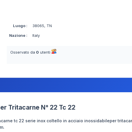
Luogo
:
38065, TN
Nazione
:
Italy
Osservato da
0
utenti
Per Tritacarne N° 22 Tc 22
itacarne tc 22 serie inox coltello in acciaio inossidabileper trit
m.