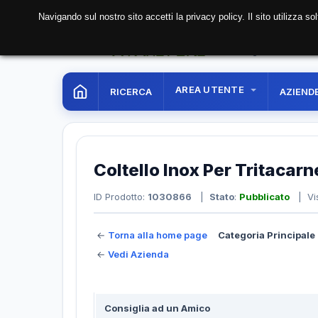
Navigando sul nostro sito accetti la privacy policy. Il sito utilizza 
07 Aug. 2026
05:33:
AREA UTENTE
RICERCA
AZIEND
Coltello Inox Per Tritacarn
ID Prodotto:
1030866
|
Stato
:
Pubblicato
| Vis
←
Torna alla home page
Categoria Principale 
←
Vedi Azienda
Consiglia ad un Amico