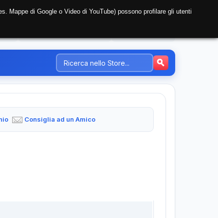
i (es. Mappe di Google o Video di YouTube) possono profilare gli utenti
NTE
REGISTRAZIONE AZIENDA
PREZZI-TARIFFE
hio
Consiglia ad un Amico