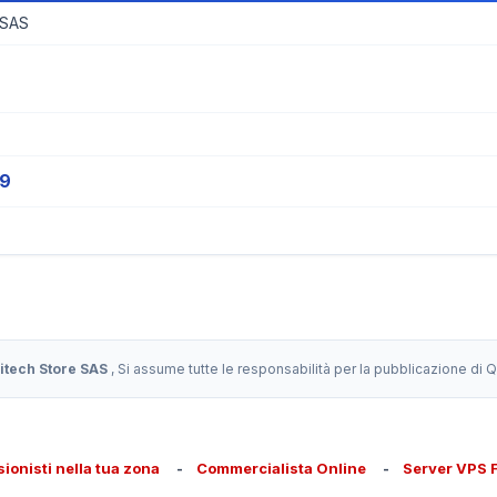
 SAS
19
itech Store SAS
, Si assume tutte le responsabilità per la pubblicazione di
sionisti nella tua zona
-
Commercialista Online
-
Server VPS 