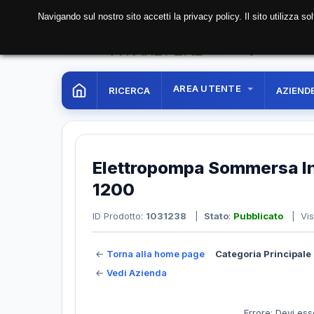
Navigando sul nostro sito accetti la privacy policy. Il sito utilizza 
06 Aug. 2026
16:31:0
AREA UTENTE
RICERCA
AZIEND
Elettropompa Sommersa I
1200
ID Prodotto:
1031238
|
Stato
:
Pubblicato
| Vis
←
Torna alla home page
Categoria Principale 
←
Vedi Azienda
Errore: Devi ess