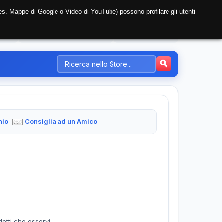
i (es. Mappe di Google o Video di YouTube) possono profilare gli utenti
NTE
REGISTRAZIONE AZIENDA
PREZZI-TARIFFE
hio
Consiglia ad un Amico
dotti che osservi