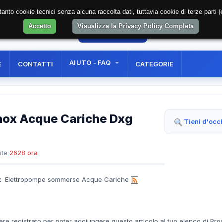
soltanto cookie tecnici senza alcuna raccolta dati, tuttavia cookie di terze part
Accetto
Visualizza la Privacy Policy Completa
0
AREA RISERVATA
REGISTRAZIONE UTE
AIUTO - FAQ
E
CONTATTI
CATEGORIE
nox Acque Cariche Dxg
Tieni d'occ
ite
2628 ora
:
Elettropompe sommerse Acque Cariche
ere registrato per poter aggiungere questo articolo al tuo elenco di Pro