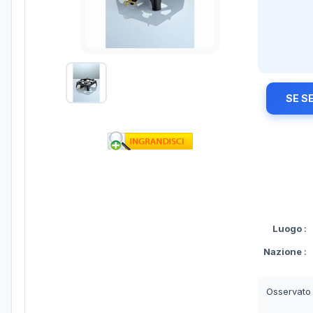
SE S
Luogo
:
Nazione
:
Osservato