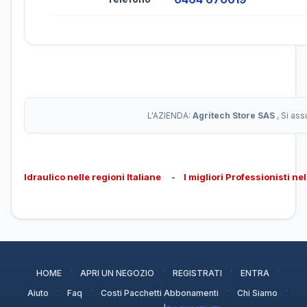
L'AZIENDA:
Agritech Store SAS
, Si as
Idraulico nelle regioni Italiane
-
I migliori Professionisti ne
·
·
·
·
HOME
APRI UN NEGOZIO
REGISTRATI
ENTRA
·
·
·
·
Aiuto
Faq
Costi Pacchetti Abbonamenti
Chi Siamo