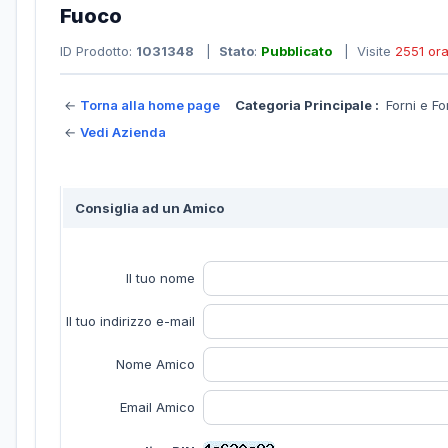
Fuoco
ID Prodotto:
1031348
|
Stato
:
Pubblicato
| Visite
2551 or
←
Torna alla home page
Categoria Principale :
Forni e Fo
←
Vedi Azienda
Consiglia ad un Amico
Il tuo nome
Il tuo indirizzo e-mail
Nome Amico
Email Amico