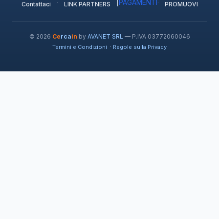
·
|
PAGAMENTI
·
Contattaci
LINK PARTNERS
PROMUOVI
© 2026
Ce
rca
in
by
AVANET SRL
— P.IVA 03772060046
·
Termini e Condizioni
Regole sulla Privacy