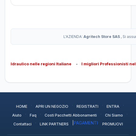
L'AZIENDA:
Agritech Store SAS
, Si ass
Idraulico nelle regioni Italiane
-
I migliori Professionisti ne
·
·
·
·
HOME
APRI UN NEGOZIO
REGISTRATI
ENTRA
·
·
·
·
Aiuto
Faq
Costi Pacchetti Abbonamenti
Chi Siamo
·
|
PAGAMENTI
·
Contattaci
LINK PARTNERS
PROMUOVI