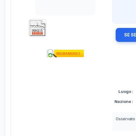
SE S
Luogo
:
Nazione
:
Osservato