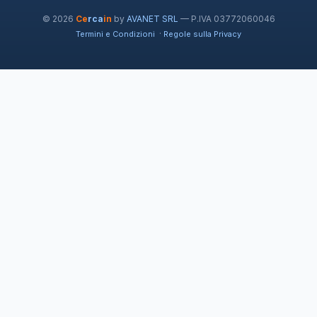
© 2026
Ce
rca
in
by
AVANET SRL
— P.IVA 03772060046
·
Termini e Condizioni
Regole sulla Privacy