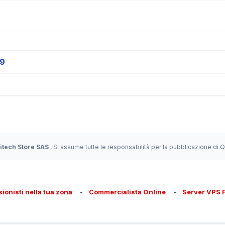
19
itech Store SAS
, Si assume tutte le responsabilità per la pubblicazione di
sionisti nella tua zona
-
Commercialista Online
-
Server VPS 