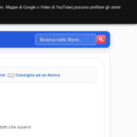
i (es. Mappe di Google o Video di YouTube) possono profilare gli utenti
NTE
REGISTRAZIONE AZIENDA
PREZZI-TARIFFE
hio
Consiglia ad un Amico
dotti che osservi