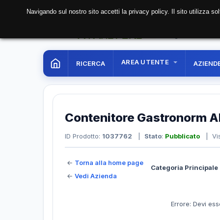
Navigando sul nostro sito accetti la privacy policy. Il sito utilizza 
08 Aug. 2026
01:23:
AREA UTENTE
RICERCA
AZIEND
Contenitore Gastronorm Al
ID Prodotto:
1037762
|
Stato
:
Pubblicato
| Vis
←
Torna alla home page
Categoria Principale 
←
Vedi Azienda
Errore: Devi ess