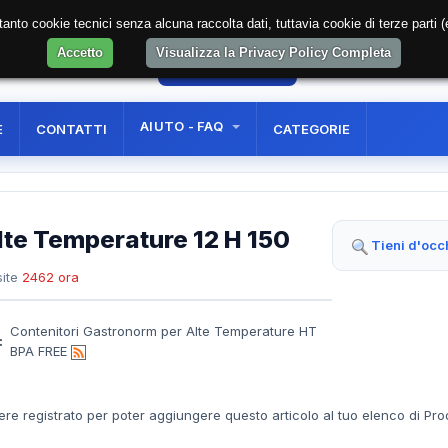
soltanto cookie tecnici senza alcuna raccolta dati, tuttavia cookie di terze part
Accetto
Visualizza la Privacy Policy Completa
42
AREA RISERVATA
REGISTRAZIONE UTE
AIUTO - FAQ
E
CONTATTI
CATEGORIE
te Temperature 12 H 150
Tieni d'occ
ite
2462 ora
Contenitori Gastronorm per Alte Temperature HT
:
BPA FREE
ere registrato per poter aggiungere questo articolo al tuo elenco di Pro