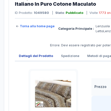
Italiano In Puro Cotone Maculato
ID Prodotto:
1049580
|
Stato
:
Pubblicato
| Visite
1773 or
←
Torna alla home page
Lenzuola 
Categoria Principale :
LettoLen
Errore: Devi essere registrato per pote
Dettagli del Prodotto
Spedizione
Metodi di pag
Prezzo