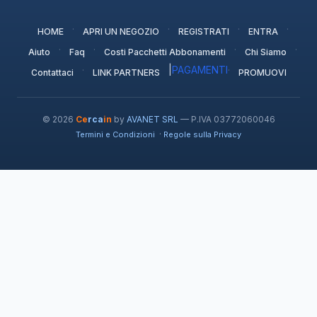
·
·
·
·
HOME
APRI UN NEGOZIO
REGISTRATI
ENTRA
·
·
·
·
Aiuto
Faq
Costi Pacchetti Abbonamenti
Chi Siamo
·
|
PAGAMENTI
·
Contattaci
LINK PARTNERS
PROMUOVI
© 2026
Ce
rca
in
by
AVANET SRL
— P.IVA 03772060046
·
Termini e Condizioni
Regole sulla Privacy