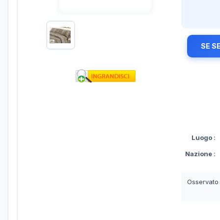
SE S
Luogo
:
Nazione
:
Osservato