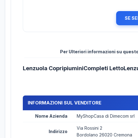
SE SE
Per Ulteriori informazioni su ques
Lenzuola CopripiuminiCompleti LettoLenz
INFORMAZIONI SUL VENDITORE
Nome Azienda
MyShopCasa di Dimecom srl
Via Rossini 2
Indirizzo
Bordolano 26020 Cremona