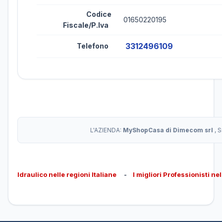
Codice
01650220195
Fiscale/P.Iva
3312496109
Telefono
L'AZIENDA:
MyShopCasa di Dimecom srl
, 
Idraulico nelle regioni Italiane
-
I migliori Professionisti ne