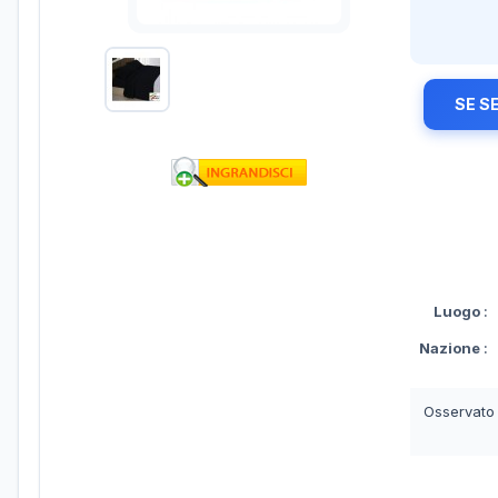
SE S
Luogo
:
Nazione
:
Osservato