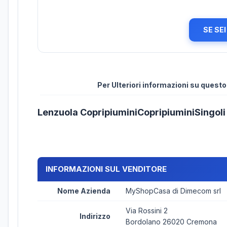
SE SE
Per Ulteriori informazioni su quest
Lenzuola CopripiuminiCopripiuminiSingol
INFORMAZIONI SUL VENDITORE
Nome Azienda
MyShopCasa di Dimecom srl
Via Rossini 2
Indirizzo
Bordolano 26020 Cremona