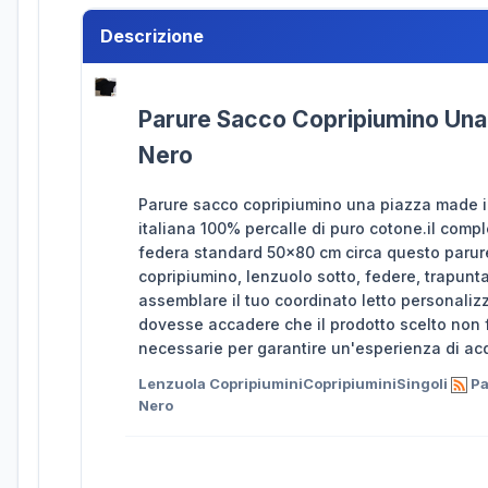
Descrizione
Parure Sacco Copripiumino Una P
Nero
Parure sacco copripiumino una piazza made in
italiana 100% percalle di puro cotone.il com
federa standard 50x80 cm circa questo parure
copripiumino, lenzuolo sotto, federe, trapunta
assemblare il tuo coordinato letto personalizz
dovesse accadere che il prodotto scelto non f
necessarie per garantire un'esperienza di acq
Lenzuola CopripiuminiCopripiuminiSingoli
Pa
Nero