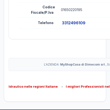
Codice
01650220195
Fiscale/P.Iva
3312496109
Telefono
L'AZIENDA:
MyShopCasa di Dimecom srl
, S
Idraulico nelle regioni Italiane
-
I migliori Professionisti ne