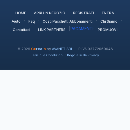
·
·
·
·
HOME
APRI UN NEGOZIO
REGISTRATI
ENTRA
·
·
·
·
Aiuto
Faq
Costi Pacchetti Abbonamenti
Chi Siamo
·
|
PAGAMENTI
·
Contattaci
LINK PARTNERS
PROMUOVI
© 2026
Ce
rca
in
by
AVANET SRL
— P.IVA 03772060046
·
Termini e Condizioni
Regole sulla Privacy