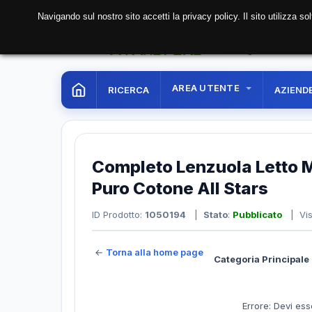
Navigando sul nostro sito accetti la privacy policy. Il sito utilizza 
08 Aug. 2026
13:58:
AREA UTENTE
RICERCA
AZIEND
Completo Lenzuola Letto M
Puro Cotone All Stars
ID Prodotto:
1050194
|
Stato
:
Pubblicato
| Vis
←
Torna alla home page
Categoria Principale 
Errore: Devi ess