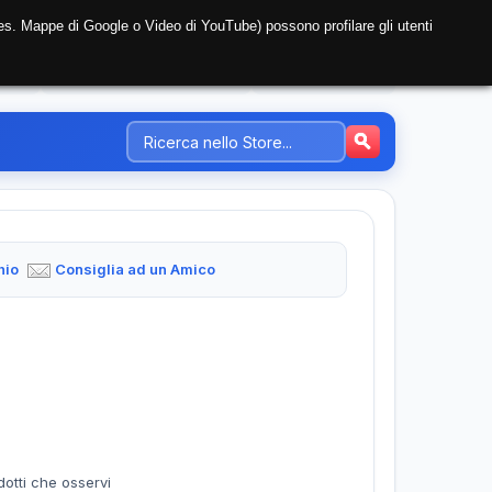
i (es. Mappe di Google o Video di YouTube) possono profilare gli utenti
NTE
REGISTRAZIONE AZIENDA
PREZZI-TARIFFE
hio
Consiglia ad un Amico
dotti che osservi