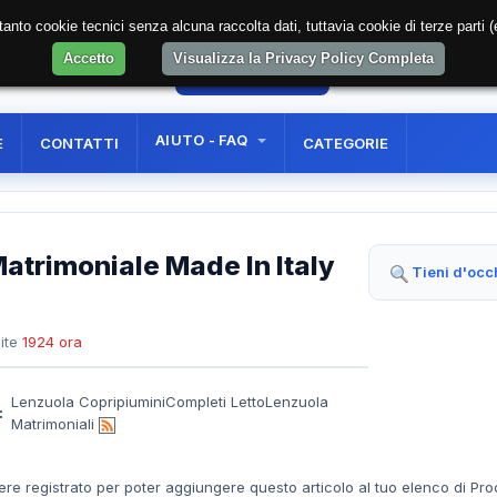
soltanto cookie tecnici senza alcuna raccolta dati, tuttavia cookie di terze part
Accetto
Visualizza la Privacy Policy Completa
40
AREA RISERVATA
REGISTRAZIONE UTE
AIUTO - FAQ
E
CONTATTI
CATEGORIE
atrimoniale Made In Italy
Tieni d'occ
ite
1924 ora
Lenzuola CopripiuminiCompleti LettoLenzuola
:
Matrimoniali
ere registrato per poter aggiungere questo articolo al tuo elenco di Pro