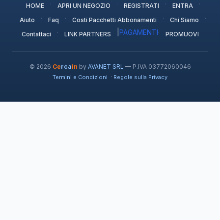
·
·
·
·
HOME
APRI UN NEGOZIO
REGISTRATI
ENTRA
·
·
·
·
Aiuto
Faq
Costi Pacchetti Abbonamenti
Chi Siamo
·
|
PAGAMENTI
·
Contattaci
LINK PARTNERS
PROMUOVI
© 2026
Ce
rca
in
by
AVANET SRL
— P.IVA 03772060046
·
Termini e Condizioni
Regole sulla Privacy