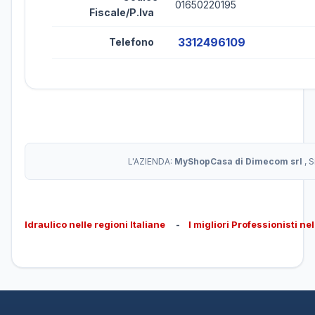
01650220195
Fiscale/P.Iva
3312496109
Telefono
L'AZIENDA:
MyShopCasa di Dimecom srl
, 
Idraulico nelle regioni Italiane
-
I migliori Professionisti ne