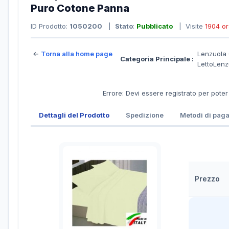
Puro Cotone Panna
ID Prodotto:
1050200
|
Stato
:
Pubblicato
| Visite
1904 o
←
Torna alla home page
Lenzuola 
Categoria Principale :
LettoLenz
Errore: Devi essere registrato per pote
Dettagli del Prodotto
Spedizione
Metodi di pag
Prezzo