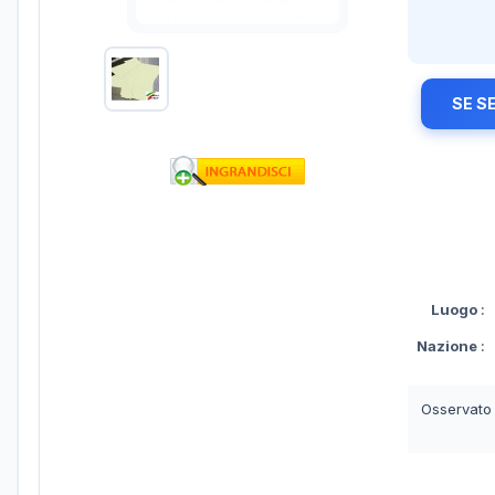
SE S
Luogo
:
Nazione
:
Osservato