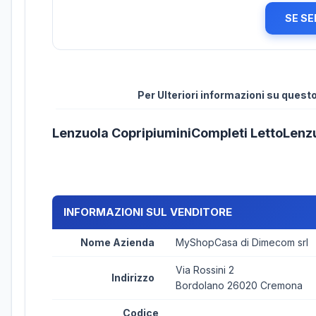
SE SE
Per Ulteriori informazioni su ques
Lenzuola CopripiuminiCompleti LettoLenz
INFORMAZIONI SUL VENDITORE
Nome Azienda
MyShopCasa di Dimecom srl
Via Rossini 2
Indirizzo
Bordolano 26020 Cremona
Codice