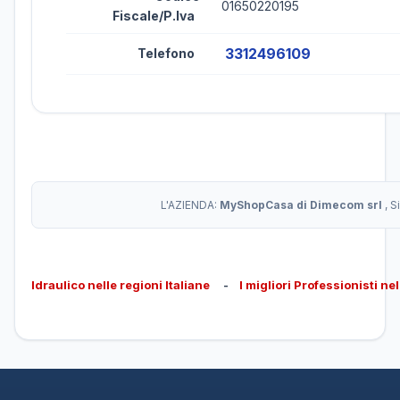
01650220195
Fiscale/P.Iva
3312496109
Telefono
L'AZIENDA:
MyShopCasa di Dimecom srl
, 
Idraulico nelle regioni Italiane
-
I migliori Professionisti ne