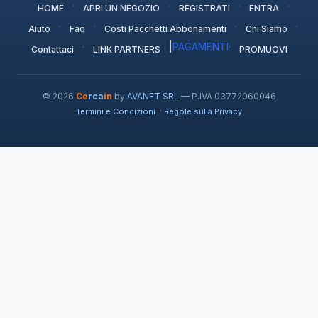
·
·
·
·
HOME
APRI UN NEGOZIO
REGISTRATI
ENTRA
·
·
·
·
Aiuto
Faq
Costi Pacchetti Abbonamenti
Chi Siamo
·
|
PAGAMENTI
·
Contattaci
LINK PARTNERS
PROMUOVI
© 2026
Ce
rca
in
by
AVANET SRL
— P.IVA 03772060046
·
Termini e Condizioni
Regole sulla Privacy