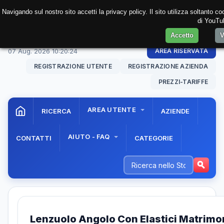
Navigando sul nostro sito accetti la privacy policy. Il sito utilizza soltanto 
di YouTub
Accetto
V
07 Aug. 2026
10:20:24
AREA RISERVATA
REGISTRAZIONE UTENTE
REGISTRAZIONE AZIENDA
PREZZI-TARIFFE
AREA UTENTE
RICERCA
AZIENDE
AIUTO - FAQ
CONTATTI
CATEGORIE
Lenzuolo Angolo Con Elastici Matrimo