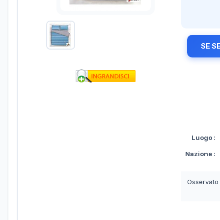
SE S
Luogo
:
Nazione
:
Osservato