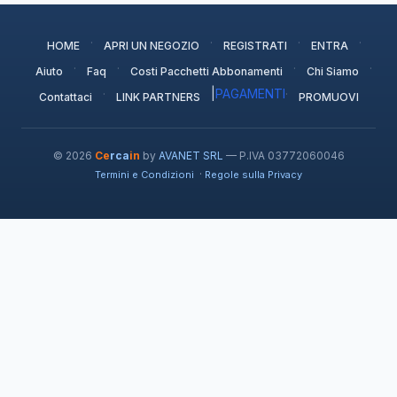
·
·
·
·
HOME
APRI UN NEGOZIO
REGISTRATI
ENTRA
·
·
·
·
Aiuto
Faq
Costi Pacchetti Abbonamenti
Chi Siamo
·
|
PAGAMENTI
·
Contattaci
LINK PARTNERS
PROMUOVI
© 2026
Ce
rca
in
by
AVANET SRL
— P.IVA 03772060046
·
Termini e Condizioni
Regole sulla Privacy