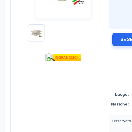
SE S
Luogo
:
Nazione
:
Osservato