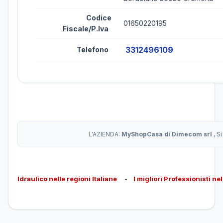
Codice
01650220195
Fiscale/P.Iva
3312496109
Telefono
L'AZIENDA:
MyShopCasa di Dimecom srl
, S
Idraulico nelle regioni Italiane
-
I migliori Professionisti ne