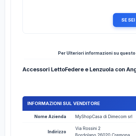
SE SE
Per Ulteriori informazioni su quest
Accessori LettoFedere e Lenzuola con An
INFORMAZIONI SUL VENDITORE
Nome Azienda
MyShopCasa di Dimecom srl
Via Rossini 2
Indirizzo
Bordolano 26020 Cremona