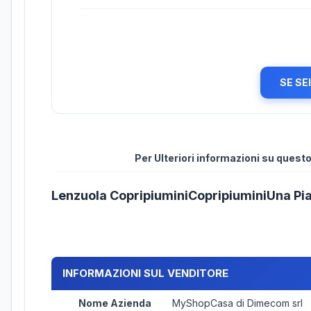
SE SE
Per Ulteriori informazioni su ques
Lenzuola CopripiuminiCopripiuminiUna Pi
INFORMAZIONI SUL VENDITORE
Nome Azienda
MyShopCasa di Dimecom srl