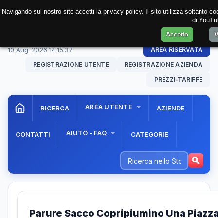
Navigando sul nostro sito accetti la privacy policy. Il sito utilizza soltanto 
di YouTub
Accetto
V
10 Aug. 2026
14:15:38
AREA RISERVATA
REGISTRAZIONE UTENTE
REGISTRAZIONE AZIENDA
PREZZI-TARIFFE
AREA UTENTE
RICERCA
AZIENDE
AIUTO - FAQ
CONTATTI
CATEGORIE
Parure Sacco Copripiumino Una Piazz