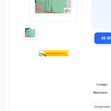
SE S
Luogo
:
Nazione
:
Osservato