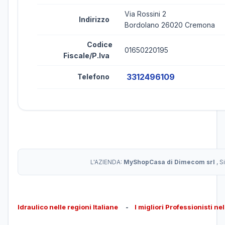
Via Rossini 2
Indirizzo
Bordolano 26020 Cremona
Codice
01650220195
Fiscale/P.Iva
3312496109
Telefono
L'AZIENDA:
MyShopCasa di Dimecom srl
, 
Idraulico nelle regioni Italiane
-
I migliori Professionisti ne