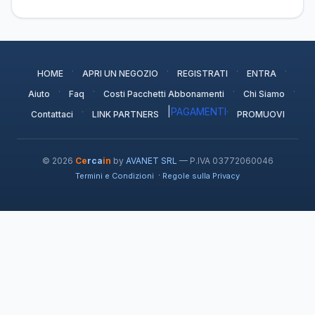
·
·
·
·
HOME
APRI UN NEGOZIO
REGISTRATI
ENTRA
·
·
·
·
Aiuto
Faq
Costi Pacchetti Abbonamenti
Chi Siamo
·
|
PAGAMENTI
·
Contattaci
LINK PARTNERS
PROMUOVI
© 2026
Ce
rca
in
by
AVANET SRL
— P.IVA 03772060046
·
Termini e Condizioni
Regole sulla Privacy