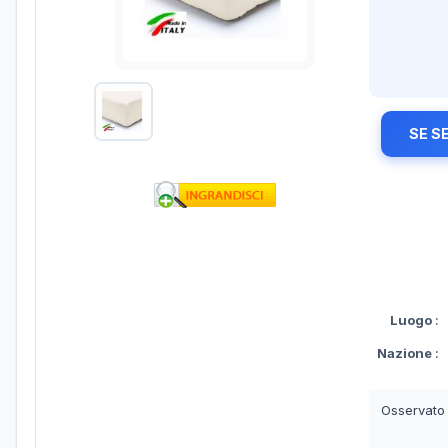
SE S
Luogo
:
Nazione
:
Osservato