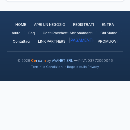
·
·
·
·
HOME
APRI UN NEGOZIO
REGISTRATI
ENTRA
·
·
·
·
Aiuto
Faq
Costi Pacchetti Abbonamenti
Chi Siamo
·
|
PAGAMENTI
·
Contattaci
LINK PARTNERS
PROMUOVI
© 2026
Ce
rca
in
by
AVANET SRL
— P.IVA 03772060046
·
Termini e Condizioni
Regole sulla Privacy