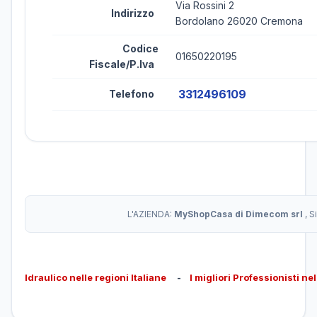
Via Rossini 2
Indirizzo
Bordolano 26020 Cremona
Codice
01650220195
Fiscale/P.Iva
3312496109
Telefono
L'AZIENDA:
MyShopCasa di Dimecom srl
, 
Idraulico nelle regioni Italiane
-
I migliori Professionisti ne