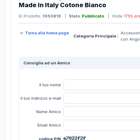
Made In Italy Cotone Bianco
ID Prodotto:
1050819
|
Stato
:
Pubblicato
| Visite
1755 or
←
Torna alla home page
Accessori
Categoria Principale :
con Ango
Consiglia ad un Amico
Il tuo nome
Il tuo indirizzo e-mail
Nome Amico
Email Amico
codice PIN