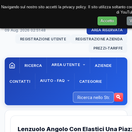
Navigando sul nostro sito accetti la privacy policy. Il sito utilizza soltanto 
di YouTub
Accetto
V
09 Aug. 2026
02:51:48
AREA RISERVATA
REGISTRAZIONE UTENTE
REGISTRAZIONE AZIENDA
PREZZI-TARIFFE
AREA UTENTE
RICERCA
AZIENDE
AIUTO - FAQ
CONTATTI
CATEGORIE
Lenzuolo Angolo Con Elastici Una Piaz