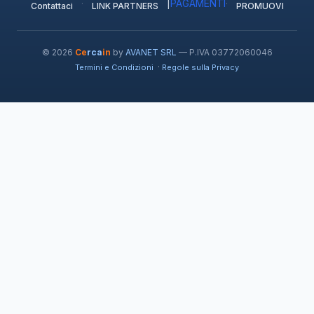
·
|
PAGAMENTI
·
Contattaci
LINK PARTNERS
PROMUOVI
© 2026
Ce
rca
in
by
AVANET SRL
— P.IVA 03772060046
·
Termini e Condizioni
Regole sulla Privacy