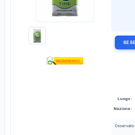
SE S
Luogo
:
Nazione
:
Osservato