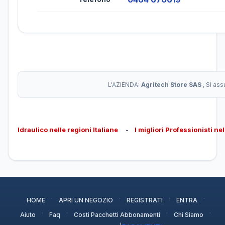
L'AZIENDA:
Agritech Store SAS
, Si as
Idraulico nelle regioni Italiane
-
I migliori Professionisti ne
·
·
·
·
HOME
APRI UN NEGOZIO
REGISTRATI
ENTRA
·
·
·
·
Aiuto
Faq
Costi Pacchetti Abbonamenti
Chi Siamo