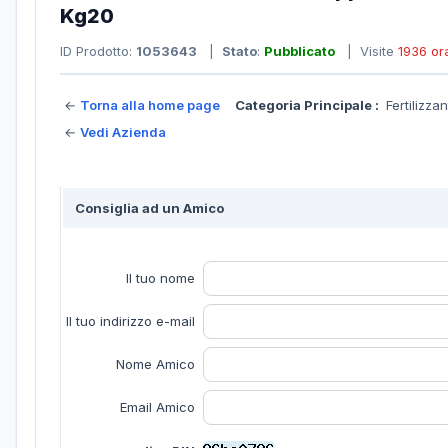
Kg20
ID Prodotto:
1053643
|
Stato
:
Pubblicato
| Visite
1936 or
←
Torna alla home page
Categoria Principale :
Fertilizza
←
Vedi Azienda
Consiglia ad un Amico
Il tuo nome
Il tuo indirizzo e-mail
Nome Amico
Email Amico