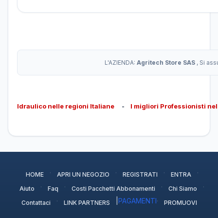
L'AZIENDA:
Agritech Store SAS
, Si as
Idraulico nelle regioni Italiane
-
I migliori Professionisti ne
·
·
·
·
HOME
APRI UN NEGOZIO
REGISTRATI
ENTRA
·
·
·
·
Aiuto
Faq
Costi Pacchetti Abbonamenti
Chi Siamo
·
|
PAGAMENTI
·
Contattaci
LINK PARTNERS
PROMUOVI