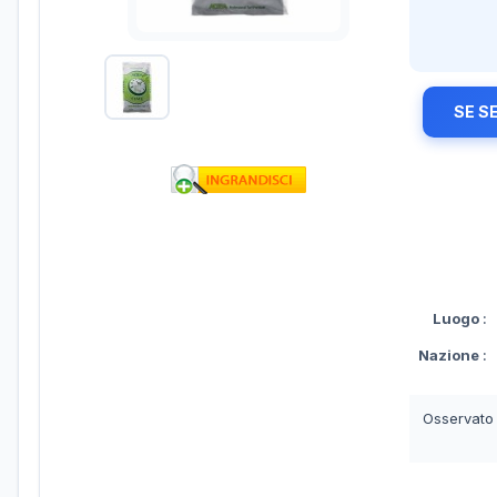
SE S
Luogo
:
Nazione
:
Osservato