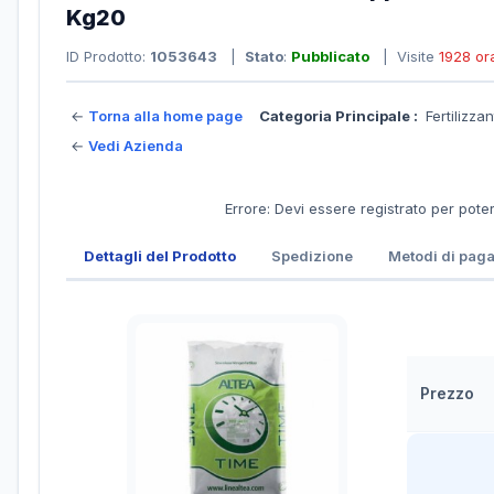
Kg20
ID Prodotto:
1053643
|
Stato
:
Pubblicato
| Visite
1928 or
←
Torna alla home page
Categoria Principale :
Fertilizza
←
Vedi Azienda
Errore: Devi essere registrato per pote
Dettagli del Prodotto
Spedizione
Metodi di pag
Prezzo