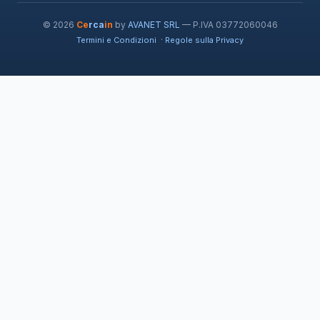
© 2026
Ce
rca
in
by
AVANET SRL
— P.IVA 03772060046
·
Termini e Condizioni
Regole sulla Privacy