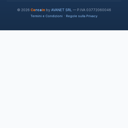
© 2026
Ce
rca
in
by
AVANET SRL
— P.IVA 03772060046
·
Termini e Condizioni
Regole sulla Privacy