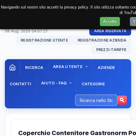
Navigando sul nostro sito accetti la privacy policy. Il sito utilizza soltanto c
di YouTub
Accetto
V
08 Aug. 2026
04:07:27
AREA RISERVATA
REGISTRAZIONE UTENTE
REGISTRAZIONE AZIENDA
PREZZI-TARIFFE
AREA UTENTE
RICERCA
AZIENDE
AIUTO - FAQ
CONTATTI
CATEGORIE
Coperchio Contenitore Gastronorm Pol