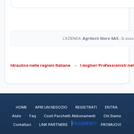
L'AZIENDA:
Agritech Store SAS
, Si ass
Idraulico nelle regioni Italiane
-
I migliori Professionisti ne
·
·
·
·
HOME
APRI UN NEGOZIO
REGISTRATI
ENTRA
·
·
·
·
Aiuto
Faq
Costi Pacchetti Abbonamenti
Chi Siamo
·
|
PAGAMENTI
·
Contattaci
LINK PARTNERS
PROMUOVI