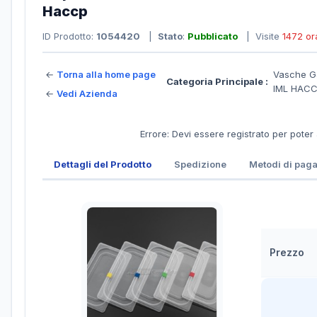
Haccp
ID Prodotto:
1054420
|
Stato
:
Pubblicato
| Visite
1472 or
←
Torna alla home page
Vasche Ga
Categoria Principale :
IML HAC
←
Vedi Azienda
Errore: Devi essere registrato per poter
Dettagli del Prodotto
Spedizione
Metodi di pag
Prezzo