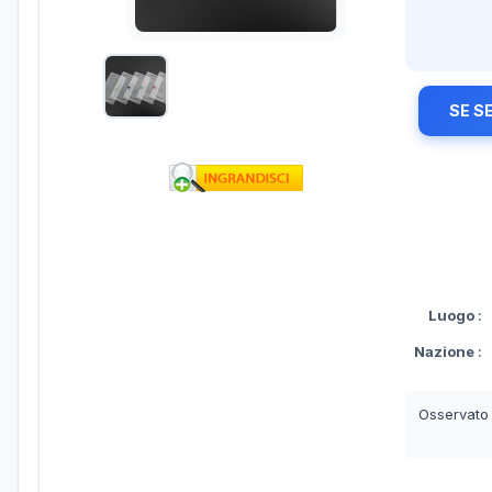
SE S
Luogo
:
Nazione
:
Osservato