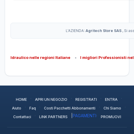
L'AZIENDA:
Agritech Store SAS
, Si a
Idraulico nelle regioni Italiane
-
I migliori Professionisti ne
·
·
·
·
HOME
APRI UN NEGOZIO
REGISTRATI
ENTRA
·
·
·
·
Aiuto
Faq
Costi Pacchetti Abbonamenti
Chi Siamo
·
|
PAGAMENTI
·
Contattaci
LINK PARTNERS
PROMUOVI