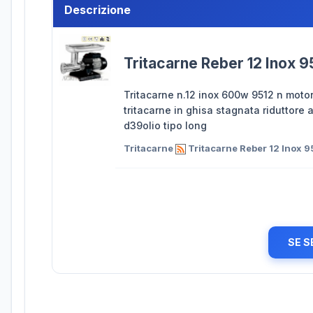
Descrizione
Tritacarne Reber 12 Inox 
Tritacarne n.12 inox 600w 9512 n motor
tritacarne in ghisa stagnata riduttore 
d39olio tipo long
Tritacarne
Tritacarne Reber 12 Inox 
SE S