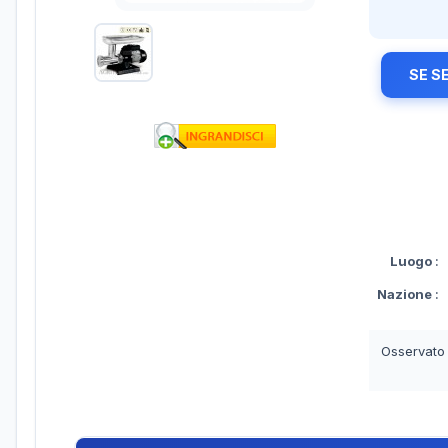
SE S
Luogo
:
Nazione
:
Osservato