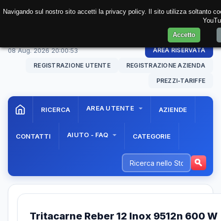
Navigando sul nostro sito accetti la privacy policy. Il sito utilizza soltanto 
YouTub
Accetto
08 Aug. 2026
20:00:53
AREA RISERVATA
REGISTRAZIONE UTENTE
REGISTRAZIONE AZIENDA
PREZZI-TARIFFE
AREA UTENTE
RICERCA
AZIENDE
AIUTO - FAQ
CONTATTI
CATEGORIE
Tritacarne Reber 12 Inox 9512n 600 W