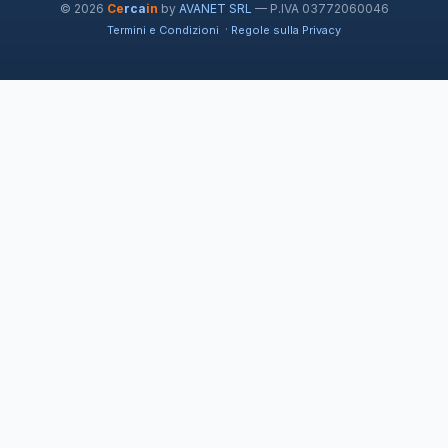
© 2026
Ce
rca
in
by
AVANET SRL
— P.IVA 03772060046
·
Termini e Condizioni
Regole sulla Privacy