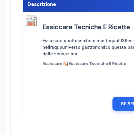
Descrizione
Essiccare Tecniche E Ricette
Essiccare quottecniche e ricettequot l39essicca
nellrsquouniverso gastronomico queste par
delle sensazioni
Essiccare
Essiccare Tecniche E Ricette
SE SE