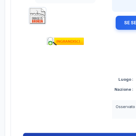
SE S
Luogo
:
Nazione
:
Osservato