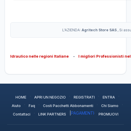
L'AZIENDA:
Agritech Store SAS
, Si as
Idraulico nelle regioni Italiane
-
I migliori Professionisti ne
·
·
·
·
HOME
APRI UN NEGOZIO
REGISTRATI
ENTRA
·
·
·
·
Aiuto
Faq
Costi Pacchetti Abbonamenti
Chi Siamo
·
|
PAGAMENTI
·
Contattaci
LINK PARTNERS
PROMUOVI