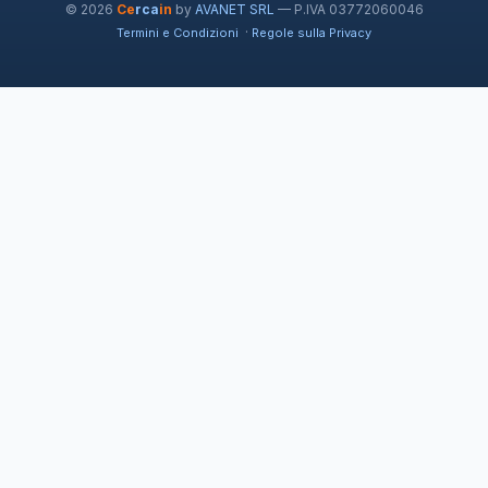
© 2026
Ce
rca
in
by
AVANET SRL
— P.IVA 03772060046
·
Termini e Condizioni
Regole sulla Privacy