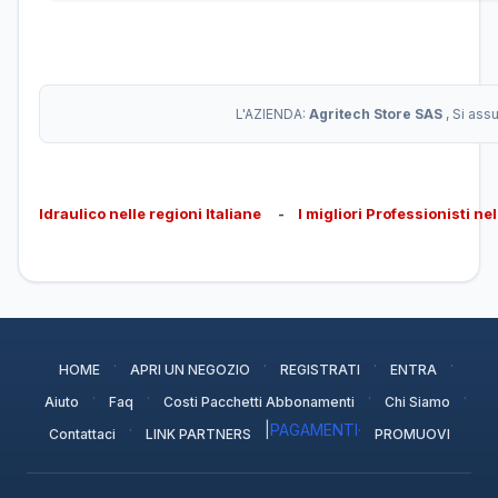
L'AZIENDA:
Agritech Store SAS
, Si ass
Idraulico nelle regioni Italiane
-
I migliori Professionisti ne
·
·
·
·
HOME
APRI UN NEGOZIO
REGISTRATI
ENTRA
·
·
·
·
Aiuto
Faq
Costi Pacchetti Abbonamenti
Chi Siamo
·
|
PAGAMENTI
·
Contattaci
LINK PARTNERS
PROMUOVI