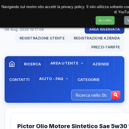
Navigando sul nostro sito accetti la privacy policy. Il sito utilizza soltanto 
di YouTub
Accetto
V
08 Aug. 2026
19:17:08
AREA RISERVATA
REGISTRAZIONE UTENTE
REGISTRAZIONE AZIENDA
PREZZI-TARIFFE
AREA UTENTE
RICERCA
AZIENDE
AIUTO - FAQ
CONTATTI
CATEGORIE
Pictor Olio Motore Sintetico Sae 5w30 1