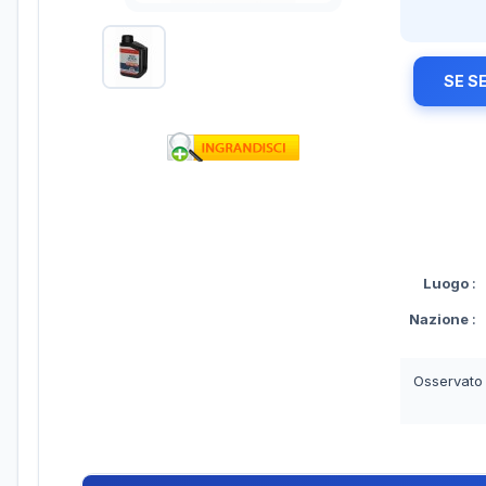
SE S
Luogo
:
Nazione
:
Osservato