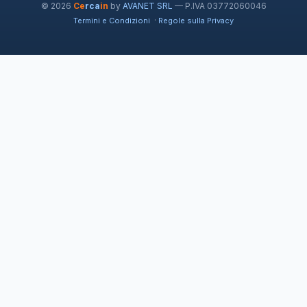
© 2026
Ce
rca
in
by
AVANET SRL
— P.IVA 03772060046
·
Termini e Condizioni
Regole sulla Privacy