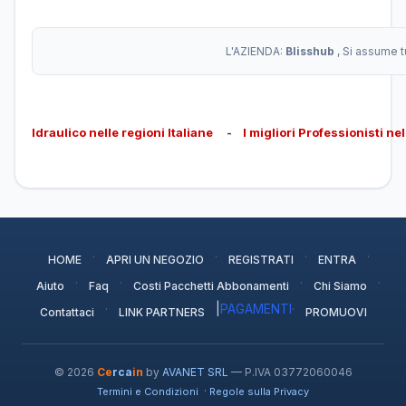
L'AZIENDA:
Blisshub
, Si assume t
Idraulico nelle regioni Italiane
-
I migliori Professionisti ne
·
·
·
·
HOME
APRI UN NEGOZIO
REGISTRATI
ENTRA
·
·
·
·
Aiuto
Faq
Costi Pacchetti Abbonamenti
Chi Siamo
·
|
PAGAMENTI
·
Contattaci
LINK PARTNERS
PROMUOVI
© 2026
Ce
rca
in
by
AVANET SRL
— P.IVA 03772060046
·
Termini e Condizioni
Regole sulla Privacy