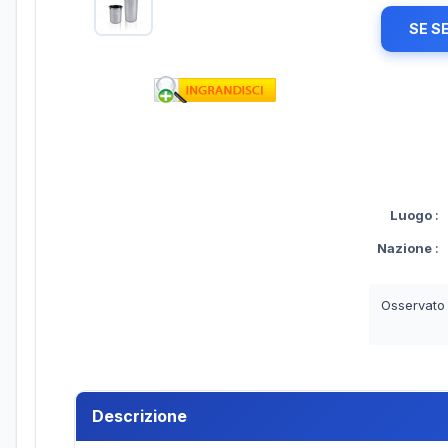
SE S
Luogo
:
Nazione
:
Osservato
Descrizione