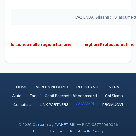
L'AZIENDA:
Blisshub
, Si assume t
Idraulico nelle regioni Italiane
-
I migliori Professionisti ne
·
·
·
·
HOME
APRI UN NEGOZIO
REGISTRATI
ENTRA
·
·
·
·
Aiuto
Faq
Costi Pacchetti Abbonamenti
Chi Siamo
·
|
PAGAMENTI
·
Contattaci
LINK PARTNERS
PROMUOVI
© 2026
Ce
rca
in
by
AVANET SRL
— P.IVA 03772060046
·
Termini e Condizioni
Regole sulla Privacy