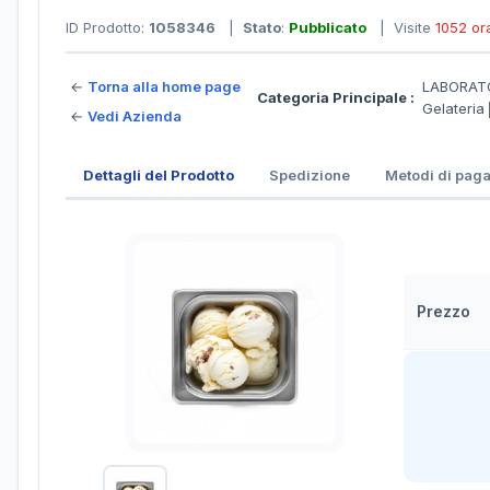
ID Prodotto:
1058346
|
Stato
:
Pubblicato
| Visite
1052 or
←
Torna alla home page
LABORATO
Categoria Principale :
Gelateria
←
Vedi Azienda
Dettagli del Prodotto
Spedizione
Metodi di pag
Prezzo