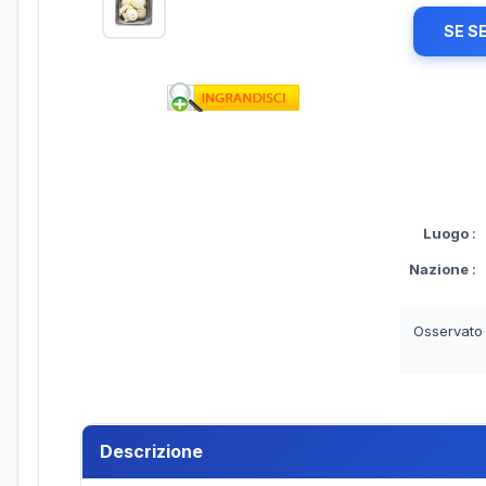
SE S
Luogo
:
Nazione
:
Osservato
Descrizione