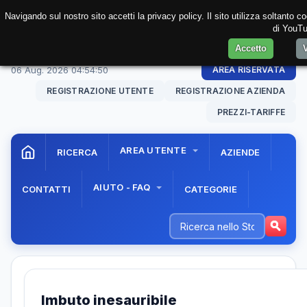
Navigando sul nostro sito accetti la privacy policy. Il sito utilizza soltanto 
di YouTu
Accetto
06 Aug. 2026
04:54:51
AREA RISERVATA
REGISTRAZIONE UTENTE
REGISTRAZIONE AZIENDA
PREZZI-TARIFFE
AREA UTENTE
RICERCA
AZIENDE
AIUTO - FAQ
CONTATTI
CATEGORIE
Imbuto inesauribile