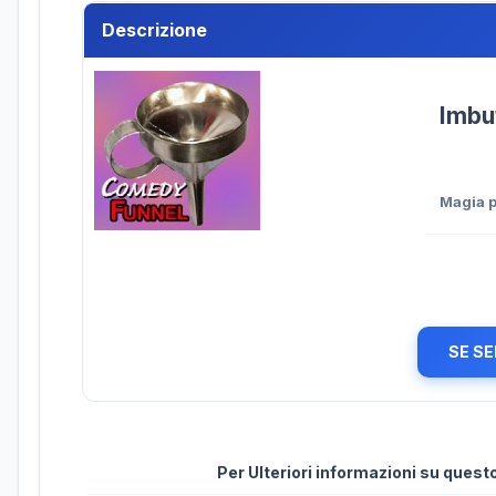
Descrizione
Imbut
Magia 
SE SE
Per Ulteriori informazioni su ques