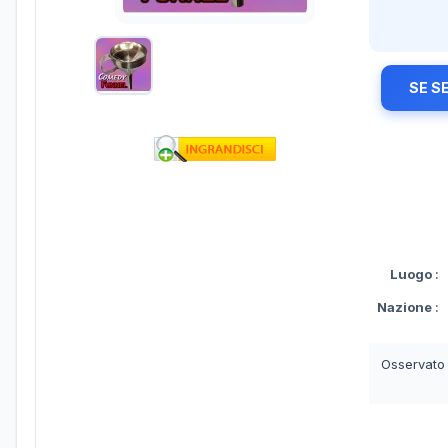
SE S
Luogo
:
Nazione
:
Osservato