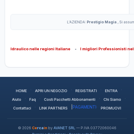
L'AZIENDA:
Prestigio Magia
, Si assu
Idraulico nelle regioni Italiane
-
I migliori Professionisti ne
·
·
·
·
HOME
APRI UN NEGOZIO
REGISTRATI
ENTRA
·
·
·
·
Aiuto
Faq
Costi Pacchetti Abbonamenti
Chi Siamo
·
|
PAGAMENTI
·
Contattaci
LINK PARTNERS
PROMUOVI
© 2026
Ce
rca
in
by
AVANET SRL
— P.IVA 03772060046