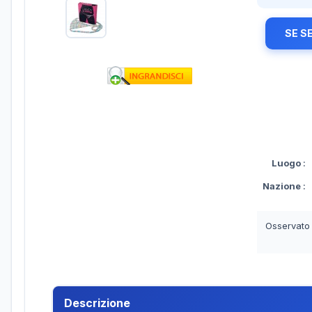
SE S
Luogo
:
Nazione
:
Osservato
Descrizione