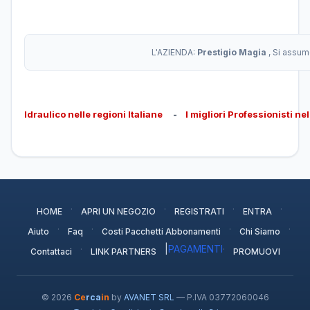
L'AZIENDA:
Prestigio Magia
, Si assum
Idraulico nelle regioni Italiane
-
I migliori Professionisti ne
·
·
·
·
HOME
APRI UN NEGOZIO
REGISTRATI
ENTRA
·
·
·
·
Aiuto
Faq
Costi Pacchetti Abbonamenti
Chi Siamo
·
|
PAGAMENTI
·
Contattaci
LINK PARTNERS
PROMUOVI
© 2026
Ce
rca
in
by
AVANET SRL
— P.IVA 03772060046