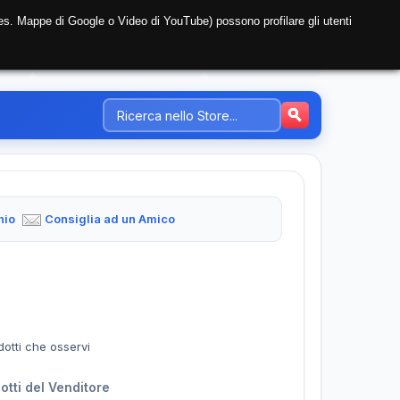
i (es. Mappe di Google o Video di YouTube) possono profilare gli utenti
NTE
REGISTRAZIONE AZIENDA
PREZZI-TARIFFE
hio
Consiglia ad un Amico
dotti che osservi
dotti del Venditore