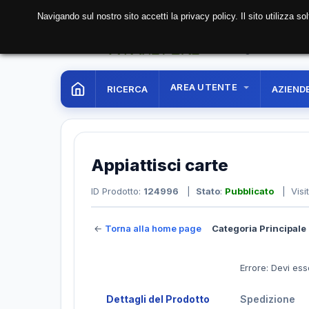
Navigando sul nostro sito accetti la privacy policy. Il sito utilizza 
09 Aug. 2026
14:06:
AREA UTENTE
RICERCA
AZIEND
Appiattisci carte
ID Prodotto:
124996
|
Stato
:
Pubblicato
| Visi
←
Torna alla home page
Categoria Principale 
Errore: Devi ess
Dettagli del Prodotto
Spedizione