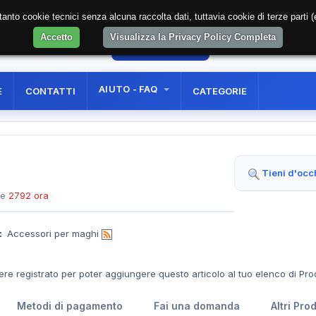
soltanto cookie tecnici senza alcuna raccolta dati, tuttavia cookie di terze part
Accetto
Visualizza la Privacy Policy Completa
54
AREA RISERVATA
REGISTRAZIONE UTE
AIUTO - FAQ
E
CONTATTI
CATEGORIE
Tieni d'occ
te
2792 ora
:
Accessori per maghi
ere registrato per poter aggiungere questo articolo al tuo elenco di Pro
Metodi di pagamento
Fai una domanda
Altri Pro