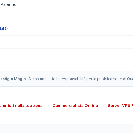
 Palermo
940
restigio Magia
, Si assume tutte le responsabilità per la pubblicazione di Q
sionisti nella tua zona
-
Commercialista Online
-
Server VPS 