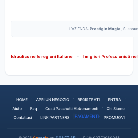
L'AZIENDA:
Prestigio Magia
, Si assu
Idraulico nelle regioni Italiane
-
I migliori Professionisti ne
·
·
·
·
HOME
APRI UN NEGOZIO
REGISTRATI
ENTRA
·
·
·
·
Aiuto
Faq
Costi Pacchetti Abbonamenti
Chi Siamo
·
|
PAGAMENTI
·
Contattaci
LINK PARTNERS
PROMUOVI
© 2026
Ce
rca
in
by
AVANET SRL
— P.IVA 03772060046