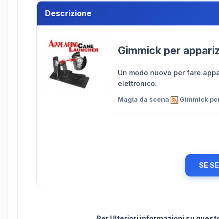
Descrizione
Gimmick per appari
Un modo nuovo per fare appar
elettronico.
Magia da scena
Gimmick per
SE S
Per Ulteriori informazioni su ques