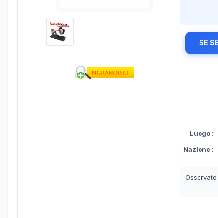
SE S
Luogo
:
Nazione
:
Osservato