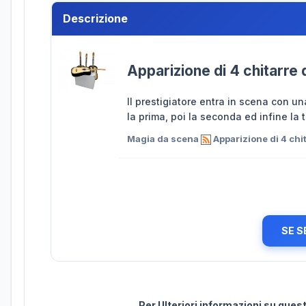
Descrizione
Apparizione di 4 chitarre 
Il prestigiatore entra in scena con una
la prima, poi la seconda ed infine la 
Magia da scena
Apparizione di 4 chit
SE S
Per Ulteriori informazioni su que