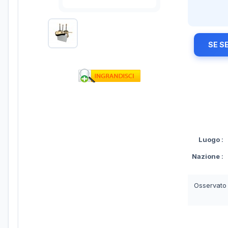
SE S
Luogo
:
Nazione
:
Osservato