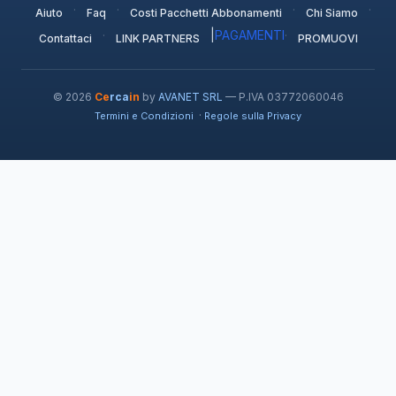
·
·
·
·
Aiuto
Faq
Costi Pacchetti Abbonamenti
Chi Siamo
·
|
PAGAMENTI
·
Contattaci
LINK PARTNERS
PROMUOVI
© 2026
Ce
rca
in
by
AVANET SRL
— P.IVA 03772060046
·
Termini e Condizioni
Regole sulla Privacy