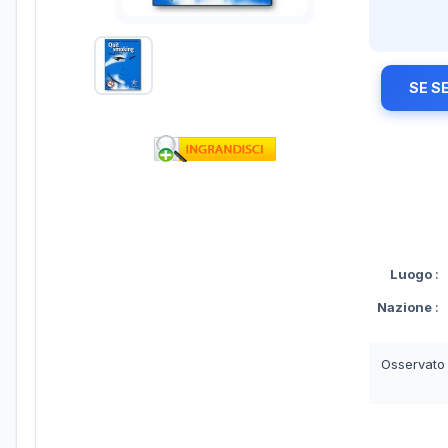
SE S
Luogo
:
Nazione
:
Osservato