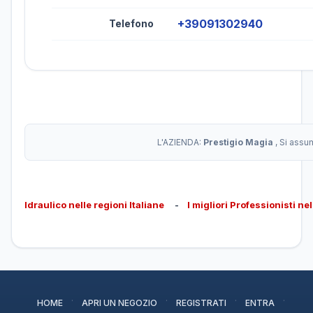
+39091302940
Telefono
L'AZIENDA:
Prestigio Magia
, Si assu
Idraulico nelle regioni Italiane
-
I migliori Professionisti ne
·
·
·
·
HOME
APRI UN NEGOZIO
REGISTRATI
ENTRA