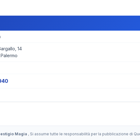
a
rgallo, 14
 Palermo
940
restigio Magia
, Si assume tutte le responsabilità per la pubblicazione di Q