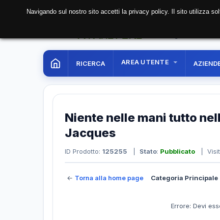
Navigando sul nostro sito accetti la privacy policy. Il sito utilizza 
06 Aug. 2026
04:56:
AREA UTENTE
RICERCA
AZIEND
Niente nelle mani tutto nel
Jacques
ID Prodotto:
125255
|
Stato
:
Pubblicato
| Visi
←
Torna alla home page
Categoria Principale 
Errore: Devi ess