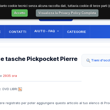
soltanto cookie tecnici senza alcuna raccolta dati, tuttavia cookie di terze part
Accetto
Visualizza la Privacy Policy Completa
10
AREA RISERVATA
REGISTRAZIONE UTE
AIUTO - FAQ
E
CONTATTI
CATEGORIE
le tasche Pickpocket Pierre
Tieni d'occ
te
2935 ora
:
DVD LIBRI
ere registrato per poter aggiungere questo articolo al tuo elenco di Pro