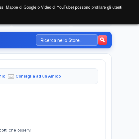
i (es. Mappe di Google o Video di YouTube) possono profilare gli utenti
NTE
REGISTRAZIONE AZIENDA
PREZZI-TARIFFE
hio
Consiglia ad un Amico
dotti che osservi