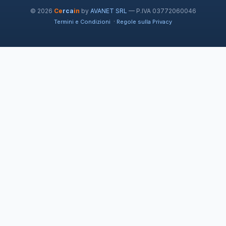
© 2026
Ce
rca
in
by
AVANET SRL
— P.IVA 03772060046
·
Termini e Condizioni
Regole sulla Privacy