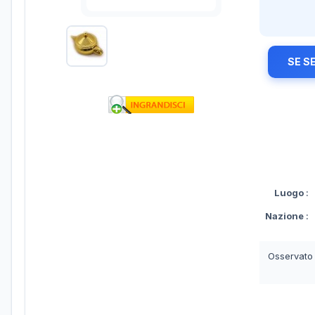
SE S
Luogo
:
Nazione
:
Osservato