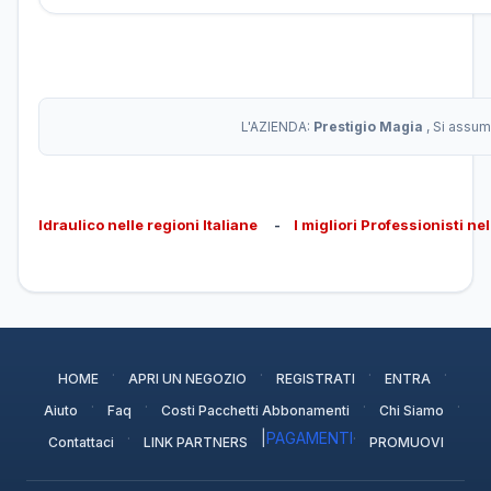
L'AZIENDA:
Prestigio Magia
, Si assum
Idraulico nelle regioni Italiane
-
I migliori Professionisti ne
·
·
·
·
HOME
APRI UN NEGOZIO
REGISTRATI
ENTRA
·
·
·
·
Aiuto
Faq
Costi Pacchetti Abbonamenti
Chi Siamo
·
|
PAGAMENTI
·
Contattaci
LINK PARTNERS
PROMUOVI