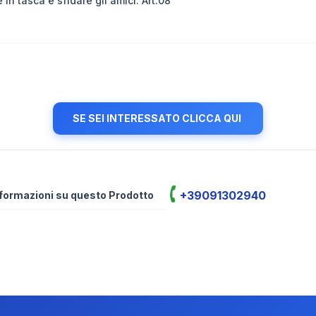
n tasca e sfidare gli amici. Art.08
SE SEI INTERESSATO CLICCA QUI
+39091302940
informazioni su questo Prodotto