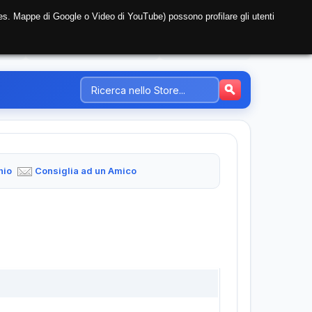
i (es. Mappe di Google o Video di YouTube) possono profilare gli utenti
NTE
REGISTRAZIONE AZIENDA
PREZZI-TARIFFE
hio
Consiglia ad un Amico