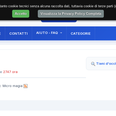
soltanto cookie tecnici senza alcuna raccolta dati, tuttavia cookie di terze part
Accetto
Visualizza la Privacy Policy Completa
46
AREA RISERVATA
REGISTRAZIONE UTE
AIUTO - FAQ
E
CONTATTI
CATEGORIE
Tieni d'occ
te
2747 ora
:
Micro magia