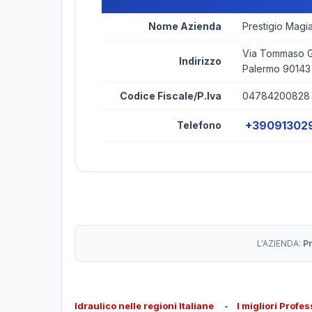
Nome Azienda
Prestigio Magi
Via Tommaso Ga
Indirizzo
Palermo 90143
Codice Fiscale/P.Iva
04784200828
+39091302
Telefono
L'AZIENDA:
P
Idraulico nelle regioni Italiane
-
I migliori Profes