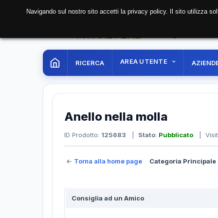
Navigando sul nostro sito accetti la privacy policy. Il sito utilizza 
06 Aug. 2026
09:43:
AREA UTENTE
RICERCA
AZIEND
Anello nella molla
ID Prodotto:
125683
|
Stato
:
Pubblicato
| Visi
←
Torna alla home page
Categoria Principale 
Consiglia ad un Amico