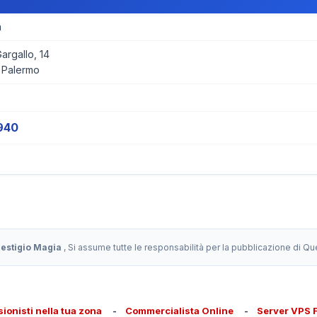
a
rgallo, 14
 Palermo
940
restigio Magia
, Si assume tutte le responsabilità per la pubblicazione di Q
sionisti nella tua zona
-
Commercialista Online
-
Server VPS 