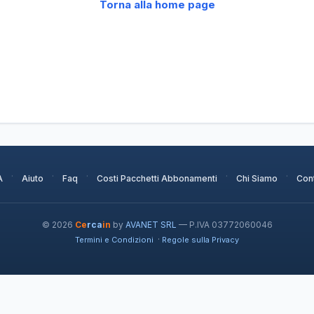
Torna alla home page
·
·
·
·
·
A
Aiuto
Faq
Costi Pacchetti Abbonamenti
Chi Siamo
Cont
© 2026
Ce
rca
in
by
AVANET SRL
— P.IVA 03772060046
·
Termini e Condizioni
Regole sulla Privacy