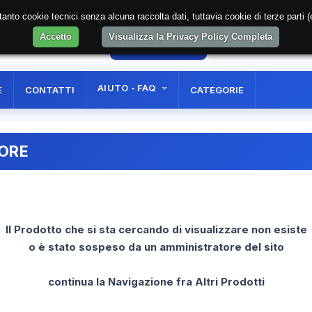
soltanto cookie tecnici senza alcuna raccolta dati, tuttavia cookie di terze part
Accetto
Visualizza la Privacy Policy Completa
7
AREA RISERVATA
REGISTRAZIONE UTE
AIUTO - FAQ
E
CONTATTI
CATEGORIE
RORE
Il Prodotto che si sta cercando di visualizzare non esiste
o è stato sospeso da un amministratore del sito
continua la Navigazione fra Altri Prodotti