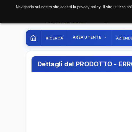
Navigando sul nostro sito accetti la privacy policy. Il sito utilizza 
08 Aug. 2026
13:45:1
AREA UTENTE
RICERCA
AZIEND
Dettagli del PRODOTTO - ER