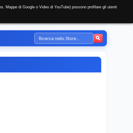
i (es. Mappe di Google o Video di YouTube) possono profilare gli utenti
NTE
REGISTRAZIONE AZIENDA
PREZZI-TARIFFE