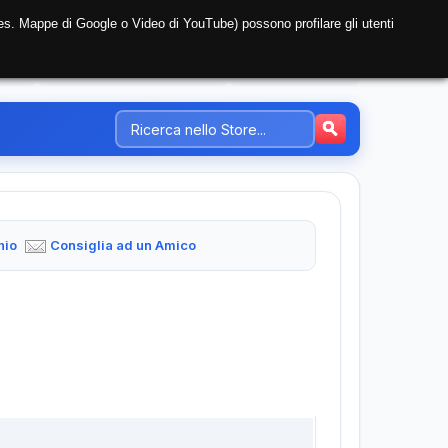
i (es. Mappe di Google o Video di YouTube) possono profilare gli utenti
NTE
REGISTRAZIONE AZIENDA
PREZZI-TARIFFE
hio
Consiglia ad un Amico