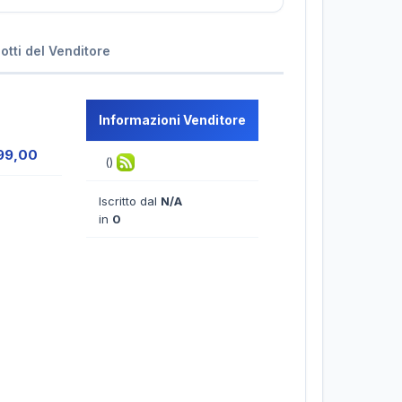
dotti del Venditore
Informazioni Venditore
99,00
()
Iscritto dal
N/A
in
0