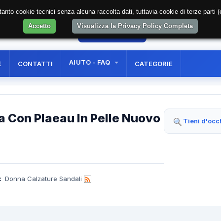
soltanto cookie tecnici senza alcuna raccolta dati, tuttavia cookie di terze part
Accetto
Visualizza la Privacy Policy Completa
46
AREA RISERVATA
REGISTRAZIONE UTE
AIUTO - FAQ
E
CONTATTI
CATEGORIE
 Con Plaeau In Pelle Nuovo
Tieni d'occ
:
Donna Calzature Sandali