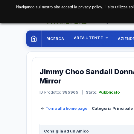
Navigando sul nostro sito accetti la privacy policy. Il sito utilizza 
06 Aug. 2026
04:57:
AREA UTENTE
RICERCA
AZIEND
Jimmy Choo Sandali Donna
Mirror
ID Prodotto:
385965
|
Stato
:
Pubblicato
←
Torna alla home page
Categoria Principale 
Consiglia ad un Amico