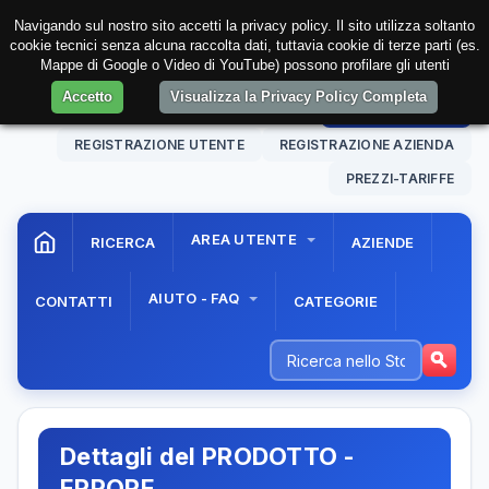
Navigando sul nostro sito accetti la privacy policy. Il sito utilizza soltanto
cookie tecnici senza alcuna raccolta dati, tuttavia cookie di terze parti (es.
Mappe di Google o Video di YouTube) possono profilare gli utenti
Accetto
Visualizza la Privacy Policy Completa
08 Aug. 2026
07:02:01
AREA RISERVATA
REGISTRAZIONE UTENTE
REGISTRAZIONE AZIENDA
PREZZI-TARIFFE
AREA UTENTE
RICERCA
AZIENDE
AIUTO - FAQ
CONTATTI
CATEGORIE
Dettagli del PRODOTTO -
ERRORE