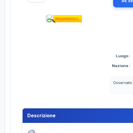
SE S
Luogo
:
Nazione
:
Osservato
Descrizione