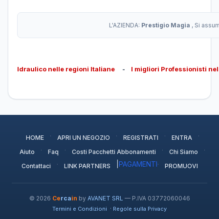
L'AZIENDA:
Prestigio Magia
, Si assu
Idraulico nelle regioni Italiane
-
I migliori Professionisti ne
·
·
·
·
HOME
APRI UN NEGOZIO
REGISTRATI
ENTRA
·
·
·
·
Aiuto
Faq
Costi Pacchetti Abbonamenti
Chi Siamo
·
|
PAGAMENTI
·
Contattaci
LINK PARTNERS
PROMUOVI
© 2026
Ce
rca
in
by
AVANET SRL
— P.IVA 03772060046
·
Termini e Condizioni
Regole sulla Privacy