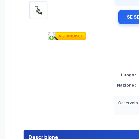
SE S
Luogo
:
Nazione
:
Osservato
Descrizione