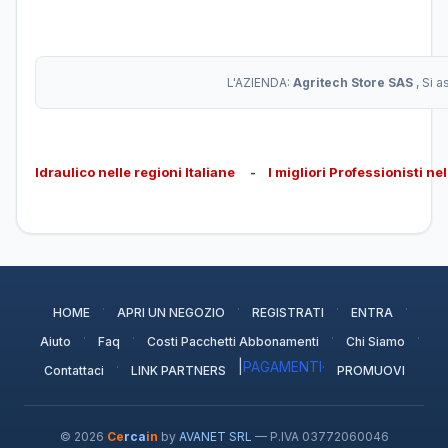
L'AZIENDA:
Agritech Store SAS
, Si 
Idraulico nelle regioni Italiane
-
I migliori Professionisti ne
·
·
·
·
HOME
APRI UN NEGOZIO
REGISTRATI
ENTRA
·
·
·
·
Aiuto
Faq
Costi Pacchetti Abbonamenti
Chi Siamo
·
|
PAGAMENTI
·
Contattaci
LINK PARTNERS
PROMUOVI
© 2026
Ce
rca
in
by
AVANET SRL
— P.IVA 03772060046