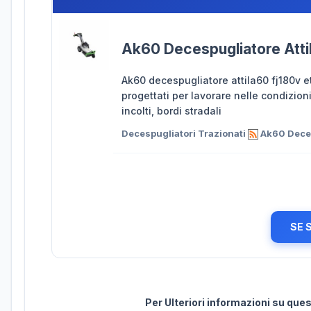
Ak60 Decespugliatore Attil
Ak60 decespugliatore attila60 fj180v et
progettati per lavorare nelle condizioni 
incolti, bordi stradali
Decespugliatori Trazionati
Ak60 Decesp
SE 
Per Ulteriori informazioni su qu