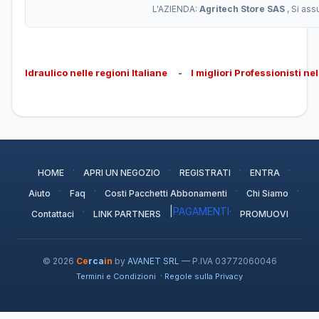
L'AZIENDA:
Agritech Store SAS
, Si as
Idraulico nelle regioni Italiane
-
I migliori Professionisti ne
·
·
·
·
HOME
APRI UN NEGOZIO
REGISTRATI
ENTRA
·
·
·
·
Aiuto
Faq
Costi Pacchetti Abbonamenti
Chi Siamo
·
|
PAGAMENTI
·
Contattaci
LINK PARTNERS
PROMUOVI
© 2026
Ce
rca
in
by
AVANET SRL
— P.IVA 03772060046
·
Termini e Condizioni
Regole sulla Privacy