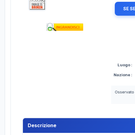
SE S
Luogo
:
Nazione
:
Osservato
Descrizione