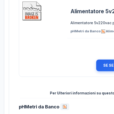
Alimentatore 5
Alimentatore 5v220vac p
pHMetri da Banco
Alim
SE SE
Per Ulteriori informazioni su ques
pHMetri da Banco