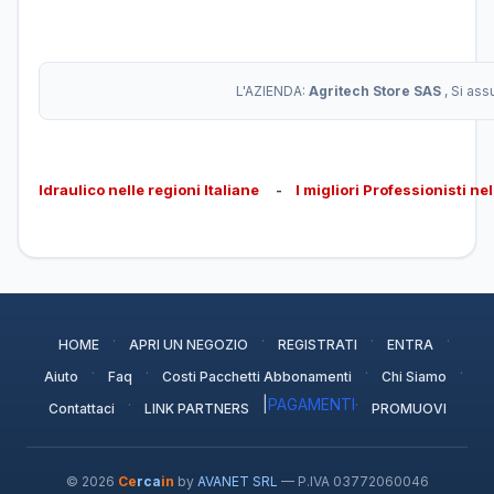
L'AZIENDA:
Agritech Store SAS
, Si as
Idraulico nelle regioni Italiane
-
I migliori Professionisti ne
·
·
·
·
HOME
APRI UN NEGOZIO
REGISTRATI
ENTRA
·
·
·
·
Aiuto
Faq
Costi Pacchetti Abbonamenti
Chi Siamo
·
|
PAGAMENTI
·
Contattaci
LINK PARTNERS
PROMUOVI
© 2026
Ce
rca
in
by
AVANET SRL
— P.IVA 03772060046