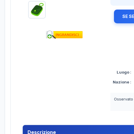
SE S
Luogo
:
Nazione
:
Osservato
Descrizione