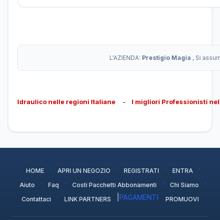
L'AZIENDA:
Prestigio Magia
, Si assu
Idraulico nelle regioni Italiane
-
I migliori Professionisti ne
·
·
·
·
HOME
APRI UN NEGOZIO
REGISTRATI
ENTRA
·
·
·
·
Aiuto
Faq
Costi Pacchetti Abbonamenti
Chi Siamo
·
|
PAGAMENTI
·
Contattaci
LINK PARTNERS
PROMUOVI