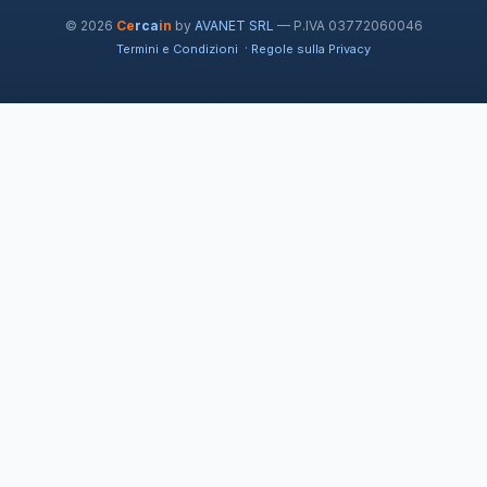
© 2026
Ce
rca
in
by
AVANET SRL
— P.IVA 03772060046
·
Termini e Condizioni
Regole sulla Privacy