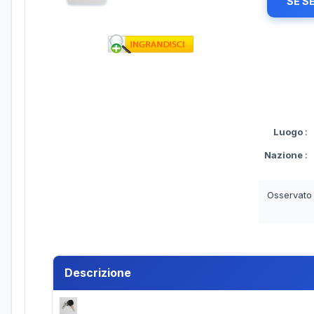
SE S
Luogo
:
Nazione
:
Osservato
Descrizione