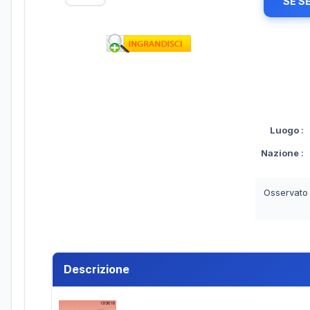
SE S
Luogo
:
Nazione
:
Osservato
Descrizione