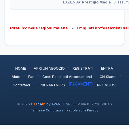
L'AZIENDA:
Prestigio Magia
, Si assum
Idraulico nelle regioni Italiane
-
I migliori Professionisti ne
·
·
·
·
HOME
APRI UN NEGOZIO
REGISTRATI
ENTRA
·
·
·
·
Aiuto
Faq
Costi Pacchetti Abbonamenti
Chi Siamo
·
|
PAGAMENTI
·
Contattaci
LINK PARTNERS
PROMUOVI
© 2026
Ce
rca
in
by
AVANET SRL
— P.IVA 03772060046
·
Termini e Condizioni
Regole sulla Privacy