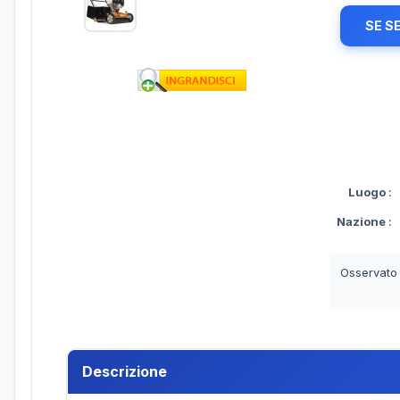
SE S
Luogo
:
Nazione
:
Osservato
Descrizione