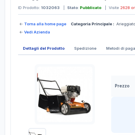
ID Prodotto:
1032063
|
Stato
:
Pubblicato
| Visite
2628 o
←
Torna alla home page
Categoria Principale :
Arieggiato
←
Vedi Azienda
Dettagli del Prodotto
Spedizione
Metodi di pag
Prezzo