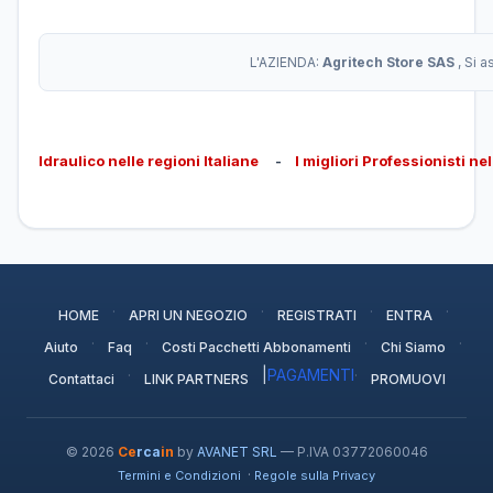
L'AZIENDA:
Agritech Store SAS
, Si 
Idraulico nelle regioni Italiane
-
I migliori Professionisti ne
·
·
·
·
HOME
APRI UN NEGOZIO
REGISTRATI
ENTRA
·
·
·
·
Aiuto
Faq
Costi Pacchetti Abbonamenti
Chi Siamo
·
|
PAGAMENTI
·
Contattaci
LINK PARTNERS
PROMUOVI
© 2026
Ce
rca
in
by
AVANET SRL
— P.IVA 03772060046
·
Termini e Condizioni
Regole sulla Privacy