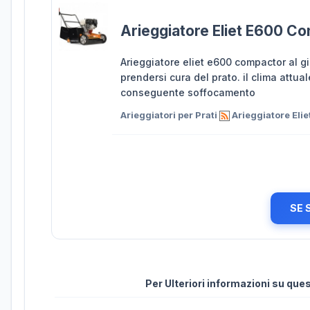
Arieggiatore Eliet E600 C
Arieggiatore eliet e600 compactor al 
prendersi cura del prato. il clima attua
conseguente soffocamento
Arieggiatori per Prati
Arieggiatore Eli
SE 
Per Ulteriori informazioni su qu