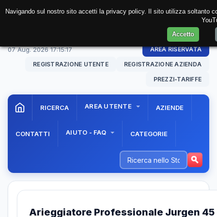
Navigando sul nostro sito accetti la privacy policy. Il sito utilizza soltanto
YouTu
Accetto
07 Aug. 2026
17:15:17
AREA RISERVATA
REGISTRAZIONE UTENTE
REGISTRAZIONE AZIENDA
PREZZI-TARIFFE
AREA UTENTE
RICERCA
AZIENDE
AIUTO - FAQ
CONTATTI
CATEGORIE
Arieggiatore Professionale Jurgen 45