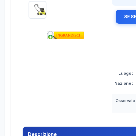
SE S
Luogo
:
Nazione
:
Osservato
Descrizione