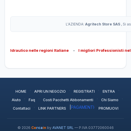
L'AZIENDA:
Agritech Store SAS
, Si 
Idraulico nelle regioni Italiane
-
I migliori Professionisti ne
·
·
·
·
HOME
APRI UN NEGOZIO
REGISTRATI
ENTRA
·
·
·
·
Aiuto
Faq
Costi Pacchetti Abbonamenti
Chi Siamo
·
|
PAGAMENTI
·
Contattaci
LINK PARTNERS
PROMUOVI
© 2026
Ce
rca
in
by
AVANET SRL
— P.IVA 03772060046