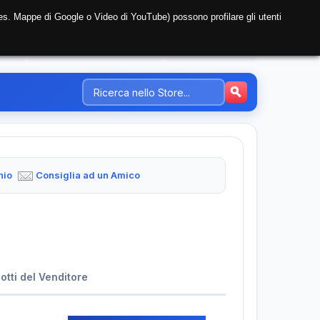
i (es. Mappe di Google o Video di YouTube) possono profilare gli utenti
NTE
REGISTRAZIONE AZIENDA
PREZZI-TARIFFE
hio
Consiglia ad un Amico
dotti del Venditore