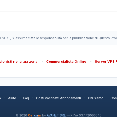
IENDA:
, Si assume tutte le responsabilità per la pubblicazione di Questo Pro
sionisti nella tua zona
-
Commercialista Online
-
Server VPS 
·
·
·
·
·
A
Aiuto
Faq
Costi Pacchetti Abbonamenti
Chi Siamo
Cont
© 2026
Ce
rca
in
by
AVANET SRL
— P.IVA 03772060046