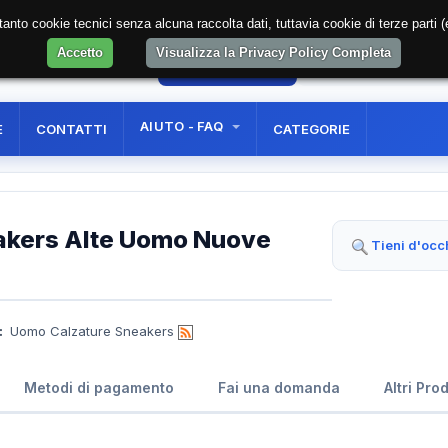
soltanto cookie tecnici senza alcuna raccolta dati, tuttavia cookie di terze part
Accetto
Visualizza la Privacy Policy Completa
7
AREA RISERVATA
REGISTRAZIONE UTE
AIUTO - FAQ
E
CONTATTI
CATEGORIE
akers Alte Uomo Nuove
Tieni d'occ
:
Uomo Calzature Sneakers
Metodi di pagamento
Fai una domanda
Altri Pro