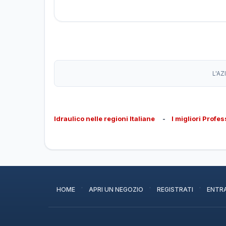
L'AZ
Idraulico nelle regioni Italiane
-
I migliori Profes
·
·
·
HOME
APRI UN NEGOZIO
REGISTRATI
ENTR