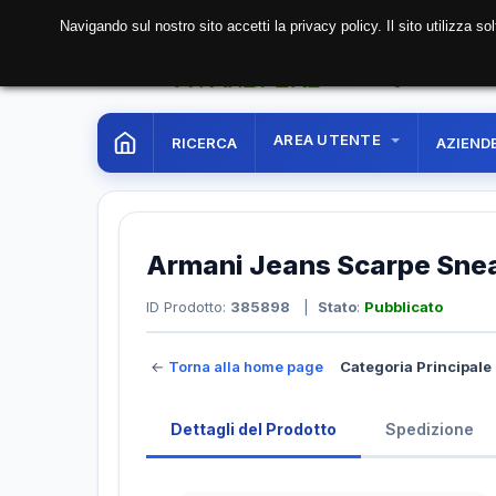
Navigando sul nostro sito accetti la privacy policy. Il sito utilizza 
06 Aug. 2026
19:37:1
AREA UTENTE
RICERCA
AZIEND
Armani Jeans Scarpe Sne
ID Prodotto:
385898
|
Stato
:
Pubblicato
←
Torna alla home page
Categoria Principale 
Dettagli del Prodotto
Spedizione