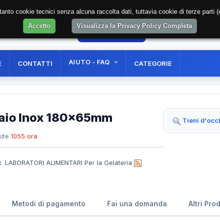
soltanto cookie tecnici senza alcuna raccolta dati, tuttavia cookie di terze part
Accetto
Visualizza la Privacy Policy Completa
52
AREA RISERVATA
REGISTRAZIONE UTE
AIUTO - FAQ
E
CONTATTI
CATEGORIE
ciaio Inox 180x65mm
Tieni d'occ
ite
1055 ora
:
LABORATORI ALIMENTARI Per la Gelateria
Metodi di pagamento
Fai una domanda
Altri Pro