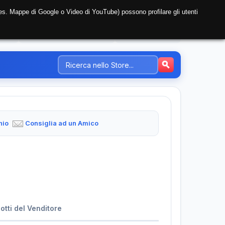
i (es. Mappe di Google o Video di YouTube) possono profilare gli utenti
NTE
REGISTRAZIONE AZIENDA
PREZZI-TARIFFE
hio
Consiglia ad un Amico
dotti del Venditore