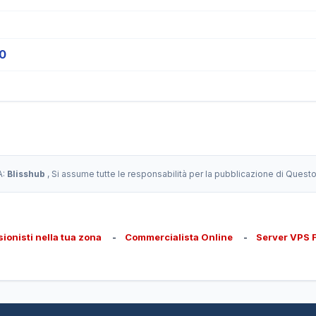
0
A:
Blisshub
, Si assume tutte le responsabilità per la pubblicazione di Quest
sionisti nella tua zona
-
Commercialista Online
-
Server VPS 