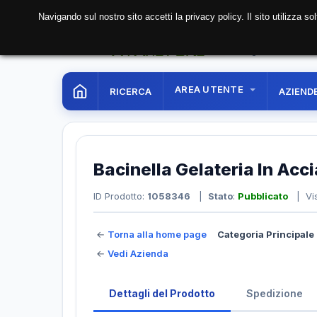
Navigando sul nostro sito accetti la privacy policy. Il sito utilizza 
08 Aug. 2026
06:13:
AREA UTENTE
RICERCA
AZIEND
Bacinella Gelateria In Ac
ID Prodotto:
1058346
|
Stato
:
Pubblicato
| Vis
←
Torna alla home page
Categoria Principale 
←
Vedi Azienda
Dettagli del Prodotto
Spedizione