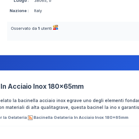
Luogo
:
38065, tr
Nazione
:
Italy
Osservato da
1
utenti
a In Acciaio Inox 180x65mm
gelato la bacinella acciaio inox egrave uno degli elementi fonda
n materiali di alta qualitagrave, questa bacinel la ino x garanti
 la Gelateria
Bacinella Gelateria In Acciaio Inox 180x65mm