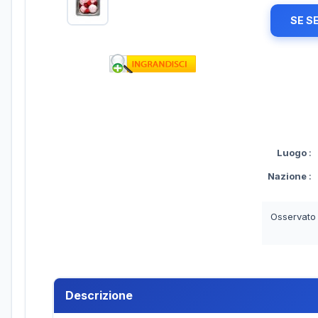
SE S
Luogo
:
Nazione
:
Osservato
Descrizione