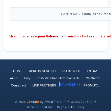
L'AZIENDA:
Blisshub
, Si assume t
Idraulico nelle regioni Italiane
-
I migliori Professionisti ne
·
·
·
·
HOME
APRI UN NEGOZIO
REGISTRATI
ENTRA
·
·
·
·
Aiuto
Faq
Costi Pacchetti Abbonamenti
Chi Siamo
·
|
PAGAMENTI
·
Contattaci
LINK PARTNERS
PROMUOVI
© 2026
Ce
rca
in
by
AVANET SRL
— P.IVA 03772060046
·
Termini e Condizioni
Regole sulla Privacy