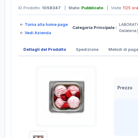
ID Prodotto:
1058347
|
Stato
:
Pubblicato
| Visite
1125 or
←
Torna alla home page
LABORATO
Categoria Principale :
Gelateria
←
Vedi Azienda
Dettagli del Prodotto
Spedizione
Metodi di pag
Prezzo