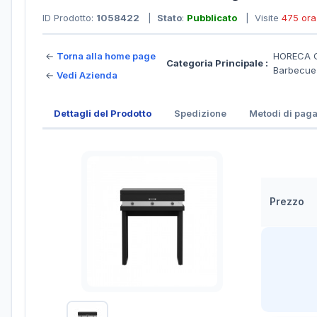
ID Prodotto:
1058422
|
Stato
:
Pubblicato
| Visite
475 ora
←
Torna alla home page
HORECA Gr
Categoria Principale :
Barbecu
←
Vedi Azienda
Dettagli del Prodotto
Spedizione
Metodi di pag
Prezzo