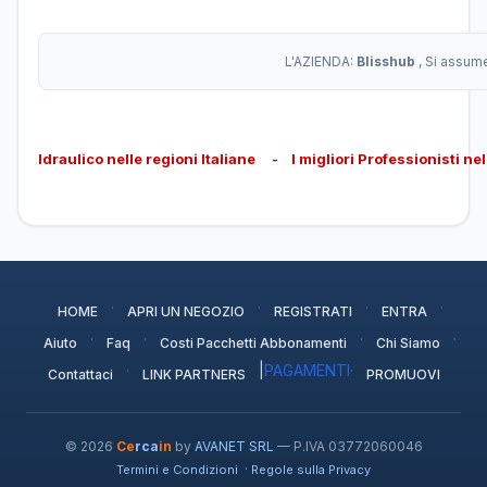
L'AZIENDA:
Blisshub
, Si assum
Idraulico nelle regioni Italiane
-
I migliori Professionisti ne
·
·
·
·
HOME
APRI UN NEGOZIO
REGISTRATI
ENTRA
·
·
·
·
Aiuto
Faq
Costi Pacchetti Abbonamenti
Chi Siamo
·
|
PAGAMENTI
·
Contattaci
LINK PARTNERS
PROMUOVI
© 2026
Ce
rca
in
by
AVANET SRL
— P.IVA 03772060046
·
Termini e Condizioni
Regole sulla Privacy