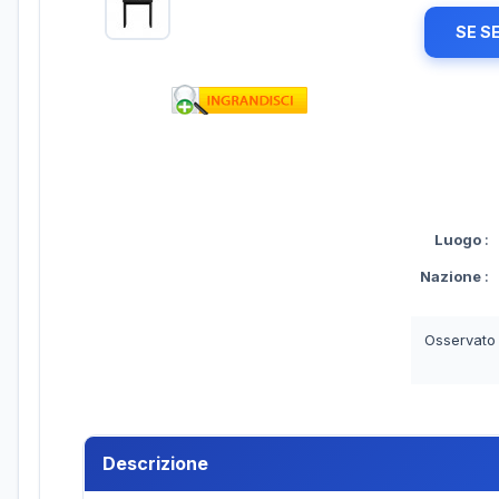
SE S
Luogo
:
Nazione
:
Osservato
Descrizione