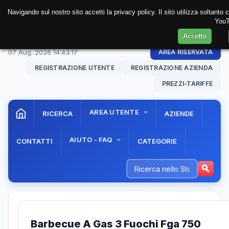
Navigando sul nostro sito accetti la privacy policy. Il sito utilizza soltanto
YouT
Accetto
07 Aug. 2026
14:43:17
AREA RISERVATA
REGISTRAZIONE UTENTE
REGISTRAZIONE AZIENDA
PREZZI-TARIFFE
AREA UTENTE
RICERCA
AZIENDE
AIUTO - FAQ
CONTATTI
CATEGORIE
Barbecue A Gas 3 Fuochi Fga 750