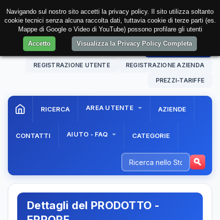
Navigando sul nostro sito accetti la privacy policy. Il sito utilizza soltanto
cookie tecnici senza alcuna raccolta dati, tuttavia cookie di terze parti (es.
Mappe di Google o Video di YouTube) possono profilare gli utenti
Accetto
Visualizza la Privacy Policy Completa
08 Aug. 2026
23:27:32
AREA RISERVATA
REGISTRAZIONE UTENTE
REGISTRAZIONE AZIENDA
PREZZI-TARIFFE
AREA UTENTE
RICERCA
AZIENDE
AIUTO - FAQ
CONTATTI
CATEGORIE
Dettagli del PRODOTTO -
ERRORE